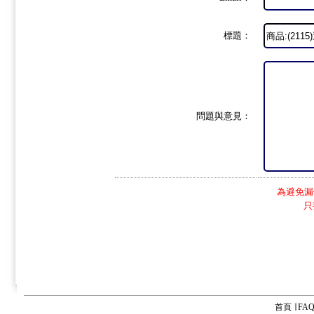
標題：
問題與意見：
為避免漏
只
首頁
∣
FA