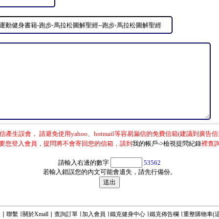
信產生誤會， 請避免使用yahoo、hotmail等容易漏信的免費信箱(建議到廣告信
要您登入會員，提問將不會寄回您的信箱，請到
我的帳戶->檢視提問紀錄
裡查
請輸入右邊的數字
53562
若輸入錯誤您的內文可能會遺失，請先行備份。
Q
∣
聯繫
∣
關於Xmall
∣
查詢訂單
∣
加入會員
∣
鐵克健身中心
∣
鐵克佈告欄
∣
重整購物車
(