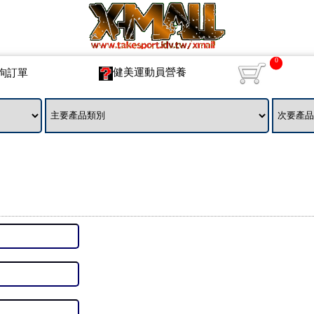
0
健美運動員營養
詢訂單