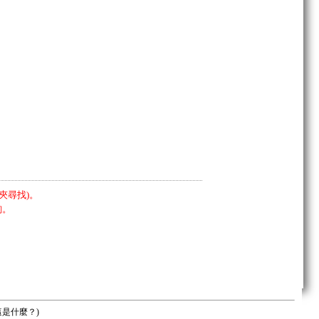
夾尋找)。
詢。
這是什麼？
)