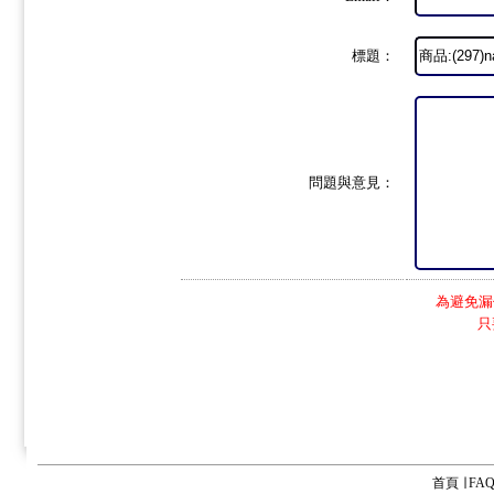
標題：
問題與意見：
為避免漏
只
首頁
∣
FA