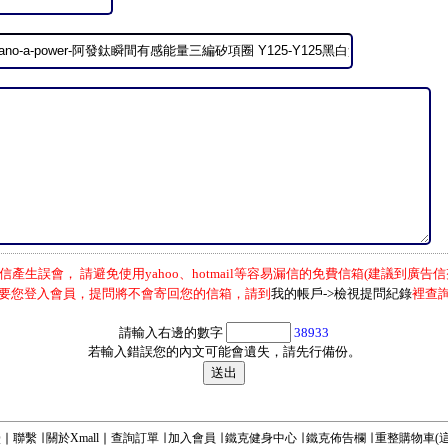
信產生誤會， 請避免使用yahoo、hotmail等容易漏信的免費信箱(建議到廣告信
要您登入會員，提問將不會寄回您的信箱，請到
我的帳戶->檢視提問紀錄
裡查
請輸入右邊的數字
38933
若輸入錯誤您的內文可能會遺失，請先行備份。
Q
∣
聯繫
∣
關於Xmall
∣
查詢訂單
∣
加入會員
∣
鐵克健身中心
∣
鐵克佈告欄
∣
重整購物車
(