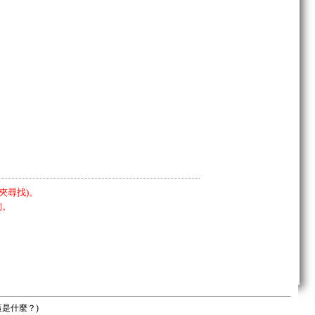
夾尋找)。
詢。
這是什麼？
)