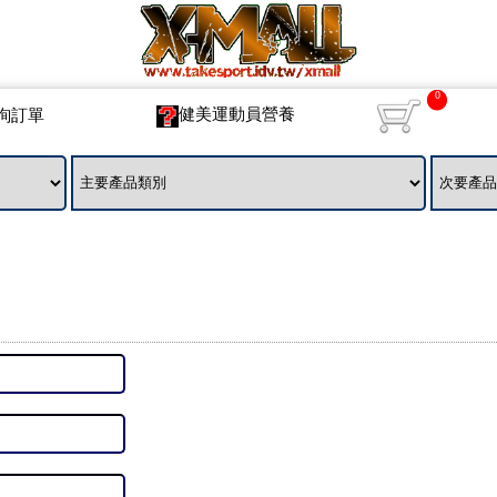
0
健美運動員營養
詢訂單