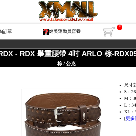
0
健美運動員營養
詢訂單
RDX - RDX 舉重腰帶 4吋 ARLO 棕-RDX0
棕 / 公克
尺寸
S：26
M：3
L：3
XL：
[
更多