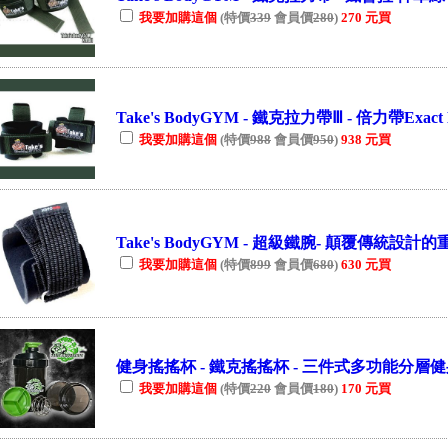
我要加購這個
(特價
339
會員價
280
)
270 元買
Take's BodyGYM - 鐵克拉力帶Ⅲ - 倍力帶Exact 
我要加購這個
(特價
988
會員價
950
)
938 元買
Take's BodyGYM - 超級鐵腕- 顛覆傳統設計的
我要加購這個
(特價
899
會員價
680
)
630 元買
健身搖搖杯 - 鐵克搖搖杯 - 三件式多功能分層健身
我要加購這個
(特價
220
會員價
180
)
170 元買