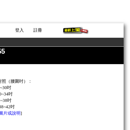
登入
註冊
55
對照（腰圍吋）：
~30吋
0~34吋
4~38吋
38~42吋
圖片或說明
]