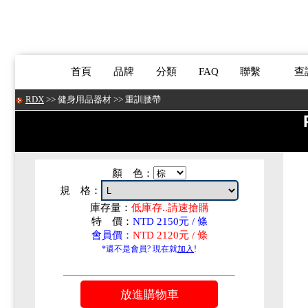
首頁
品牌
分類
FAQ
聯繫
查
RDX
>>
健身用品器材
>>
重訓腰帶
顏 色：
規 格：
庫存量：
低庫存..請速搶購
特 價：
NTD 2150元 / 條
會員價：
NTD 2120元 / 條
*還不是會員? 現在就
加入
!