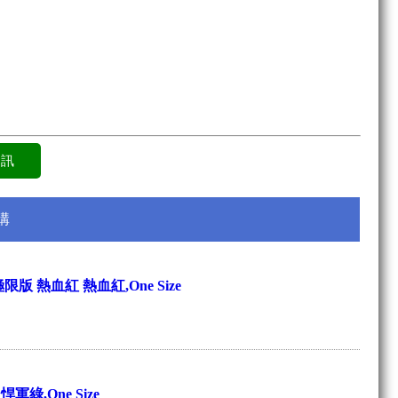
購
極限版 熱血紅 熱血紅,One Size
悍軍綠,One Size