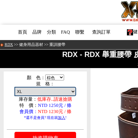
健
首頁
品牌
分類
FAQ
聯繫
查詢訂單
RDX
>>
健身用品器材
>>
重訓腰帶
RDX - RDX 舉重腰帶 
顏 色：
規 格：
庫存量：
低庫存..請速搶購
特 價：
NTD 1250元 / 條
會員價：
NTD 1230元 / 條
*還不是會員? 現在就
加入
!