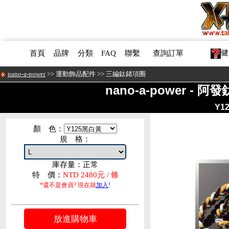
健
首頁
品牌
分類
FAQ
聯繫
查詢訂單
nano-a-power
>>
運動飾品配件
>>
三編鈦鍺項圈
nano-a-power -
Y1
顏 色：
規 格：
庫存量：正常
特 價：
NTD 2480元 / 條
*還不是會員? 現在就
加入
!