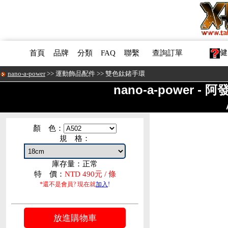
健
首頁
品牌
分類
FAQ
聯繫
查詢訂單
nano-a-power
>>
運動飾品配件
>>
雙色鈦鍺手環
nano-a-power -
顏 色：
規 格：
庫存量：正常
特 價：
NTD 490元 / 條
*還不是會員? 現在就
加入
!