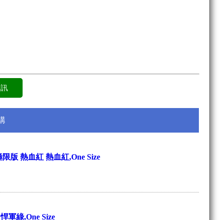
購
極限版 熱血紅 熱血紅,One Size
悍軍綠,One Size