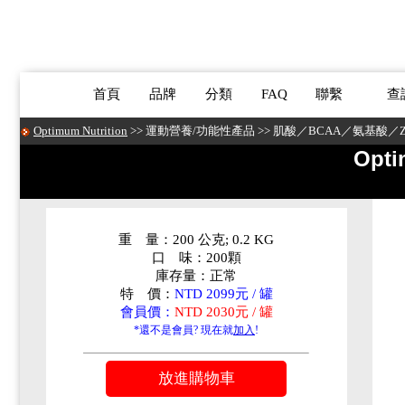
首頁
品牌
分類
FAQ
聯繫
查
Optimum Nutrition
>>
運動營養/功能性產品
>>
肌酸／BCAA／氨基酸／
Opti
重 量：200 公克; 0.2 KG
口 味：200顆
庫存量：正常
特 價：
NTD 2099元 / 罐
會員價：
NTD 2030元 / 罐
*還不是會員? 現在就
加入
!