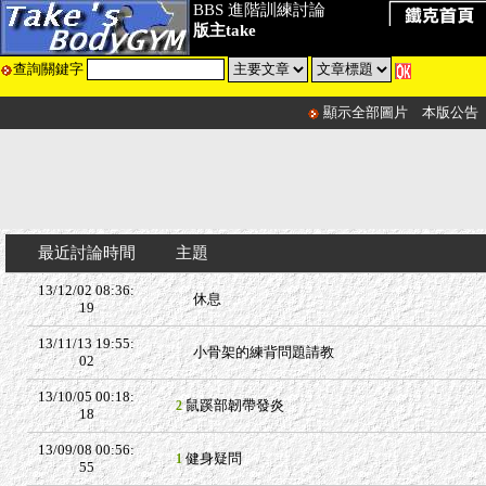
BBS 進階訓練討論
版主take
查詢關鍵字
顯示全部圖片
本版公告
最近討論時間
主題
13/12/02 08:36:
休息
19
13/11/13 19:55:
小骨架的練背問題請教
02
13/10/05 00:18:
鼠蹊部韌帶發炎
2
18
13/09/08 00:56:
健身疑問
1
55