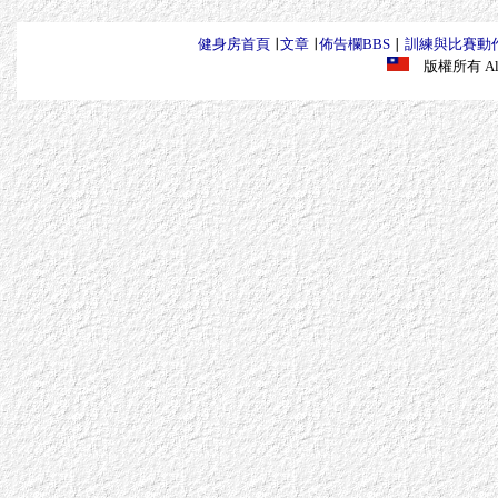
健身房首頁
∣
文章
∣
佈告欄BBS
∣
訓練與比賽動
版權所有 All R