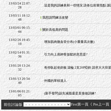
13/03/24 22:07:
這是我的訓練表和一些情況 請各位前輩指點 謝
28
13/03/11 18:12:
我想請問練法改變
1
48
13/03/01 00:15:
關於高低肩的問題
1
44
13/02/26 19:45:
增加肌肉微血管分布(小重量高次數)
10
13/02/14 01:31:
引力向上肩鉀骨放鬆的意思是?
36
13/01/20 13:24:
有仰臥起坐斜板 滾輪 2支20P啞鈴 請求大大排
32
13/01/13 20:54:
外國的單槓達人
40
13/01/06 01:21:
(新手發問)該先減脂還是直接做訓練?
05
First第一頁《
Pre上一頁
前往討論版