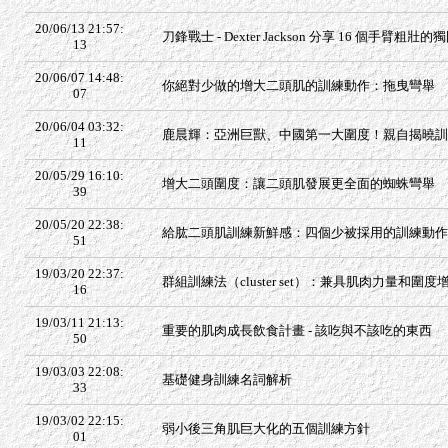
20/06/13 21:57:
刀鋒戰士 - Dexter Jackson 分享 16 個手臂粗壯
13
20/06/07 14:48:
你絕對少做的增大二頭肌的訓練動作：拖曳彎舉
07
20/06/04 03:32:
鹿晨輝：亞洲巨獸、中國第一大圍度！親自揭曉訓
11
20/05/29 16:10:
增大二頭圍度：讓二頭肌發展更全面的蜘蛛彎舉
39
20/05/20 22:38:
給肱二頭肌訓練新鮮感：四個少被採用的訓練動作
51
19/03/20 22:37:
群組訓練法（cluster set）：兼具肌肉力量和圍
16
19/03/11 21:13:
重要的肌肉成長飲食計畫 - 該吃與不該吃的東西
50
19/03/03 22:08:
基礎健身訓練名詞解析
33
19/03/02 22:15:
弱小後三角肌巨大化的五個訓練方針
01