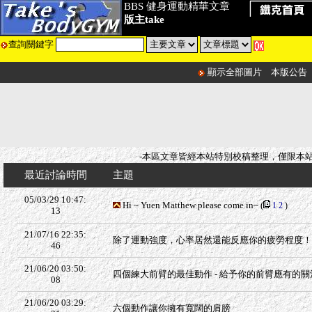
BBS 健身運動精華文章
版主take
查詢關鍵字
顯示全部圖片
本版公告
-本區文章皆經本站特別校稿整理，僅限本
最近討論時間
主題
05/03/29 10:47:
Hi ~ Yuen Matthew please come in~
(
1
2
)
13
21/07/16 22:35:
除了運動強度，心率居然還能反應你的疲勞程度！
46
21/06/20 03:50:
四個練大前臂的最佳動作 - 給予你的前臂應有的關
08
21/06/20 03:29:
六個動作讓你擁有寬闊的肩膀