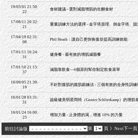
19/03/01 21:50:
食材建議 - 選對減脂增肌的生酮食材
22
17/08/11 20:32:
重量訓練方法的選擇 - 金字塔原理、倒金字塔、
21
17/04/19 02:31:
Phil Heath：讓自己更快恢復並提高訓練效能
08
17/01/11 16:24:
健身餐 - 最有效的增肌減脂餐
31
17/01/10 21:15:
減脂靠飲食—6個原則幫你制定飲食菜單
37
16/09/05 21:39:
不針對腹肌的腹肌鍛鍊法 - 三個有效的全身性訓練
19
16/01/28 03:31:
超級健美明星岡特（Gunter Schlierkamp）的增肌
31
16/01/24 16:00:
增加力量 - 止身體的渴，增進 10% 的力量
25
第
頁
》Next下一頁
前往討論版