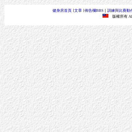
健身房首頁
∣
文章
∣
佈告欄BBS
∣
訓練與比賽動
版權所有 All R