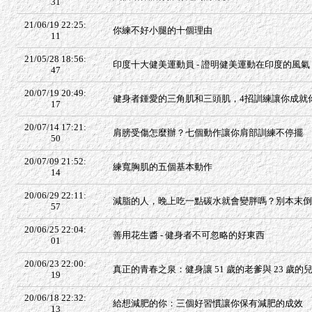
31
21/06/19 22:25:
你練不好小腿的十個理由
11
21/05/28 18:56:
印度十大健美運動員 - 證明健美運動在印度的風氣
47
20/07/19 20:49:
健身者鍾愛的三角肌和三頭肌，4招訓練讓你成就
17
20/07/14 17:21:
肩膀受傷怎麼辦？七個動作讓你肩部訓練不停擺
50
20/07/09 21:52:
練寬胸肌的五個基本動作
14
20/06/29 22:11:
減脂的人，晚上吃一點碳水就會變胖嗎？別本末倒
57
20/06/25 22:04:
善用花生醬 - 健身者不可忽略的好東西
01
20/06/23 22:00:
真正的青春之泉：健身讓 51 歲的老爹與 23 歲
19
20/06/18 22:32:
給想減肥的你：三個好習慣讓你保有減肥的成效
13