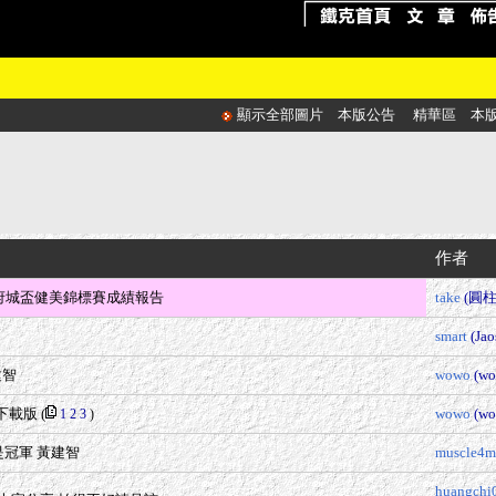
顯示全部圖片
本版公告
精華區
本
作者
六屆府城盃健美錦標賽成績報告
take
(圓柱
smart
(Jao
建智
wowo
(wo
整下載版
(
wowo
(wo
1
2
3
)
樣是冠軍 黃建智
muscle4m
huangchi