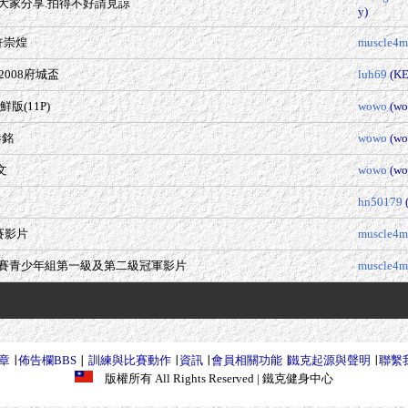
.和大家分享.拍得不好請見諒
y)
軍許崇煌
muscle4m
008府城盃
luh69
(K
鮮版(11P)
wowo
(wo
恭銘
wowo
(wo
文
wowo
(wo
hn50179
賽影片
muscle4m
標賽青少年組第一級及第二級冠軍影片
muscle4m
章
∣
佈告欄BBS
∣
訓練與比賽動作
∣
資訊
∣
會員相關功能
∣
鐵克起源與聲明
∣
聯繫
版權所有 All Rights Reserved
| 鐵克健身中心