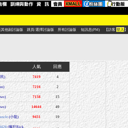
版其他副討論版
跳頁/選擇討論版
所有討論版
短訊息(PM)
【訪客
登入
】
人氣
回應
民)
7419
4
sn)
7216
2
wo)
7158
15
wo)
14644
49
uscle
(小龍)
9451
19
0426
(瘋狂Rick