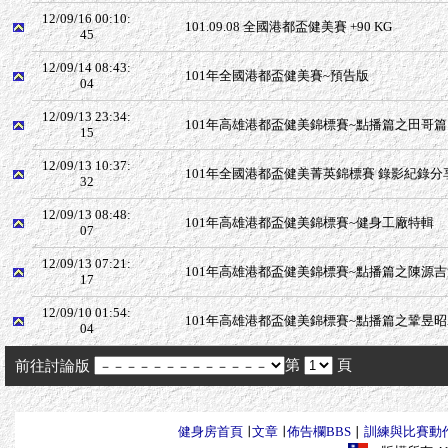
12/09/16 00:10:
101.09.08 全國港都盃健美賽 +90 KG
45
12/09/14 08:43:
101年全國港都盃健美賽~預告版
04
12/09/13 23:34:
101年高雄港都盃健美錦標賽~點播篇之田哥篇
15
12/09/13 10:37:
101年全國港都盃健美菁英錦標賽 錄影紀錄分
32
12/09/13 08:48:
101年高雄港都盃健美錦標賽~健身工廠特輯
07
12/09/13 07:21:
101年高雄港都盃健美錦標賽~點播篇之陳源吉
17
12/09/10 01:54:
101年高雄港都盃健美錦標賽~點播篇之鞏昱昭Ad
04
第
頁
前往討論版
健身房首頁
∣
文章
∣
佈告欄BBS
∣
訓練與比賽動