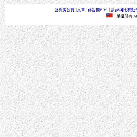
健身房首頁
∣
文章
∣
佈告欄BBS
∣
訓練與比賽動
版權所有 All R