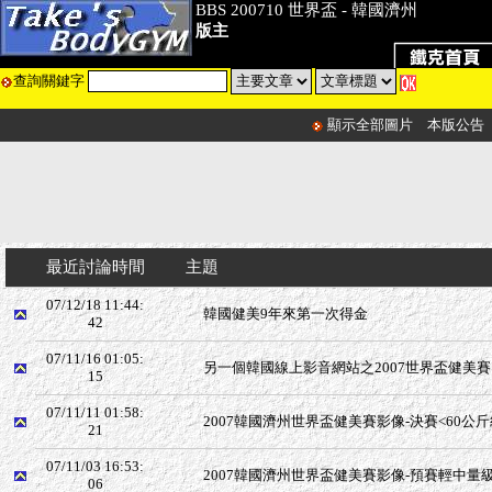
BBS 200710 世界盃 - 韓國濟州
版主
查詢關鍵字
顯示全部圖片
本版公告
最近討論時間
主題
07/12/18 11:44:
韓國健美9年來第一次得金
42
07/11/16 01:05:
另一個韓國線上影音網站之2007世界盃健美賽
15
07/11/11 01:58:
2007韓國濟州世界盃健美賽影像-決賽<60公
21
07/11/03 16:53:
2007韓國濟州世界盃健美賽影像-預賽輕中量級(
06