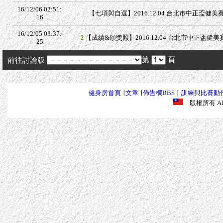
16/12/06 02:51:
【七項與自選】2016.12.04 台北市中正盃健美賽 
16
16/12/05 03:37:
【成績&頒獎照】2016.12.04 台北市中正盃健美
2
25
第
頁
前往討論版
健身房首頁
∣
文章
∣
佈告欄BBS
∣
訓練與比賽動
版權所有 All R