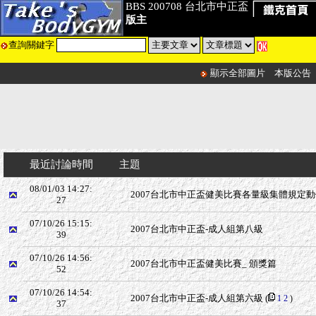
BBS 200708 台北市中正盃
版主
查詢關鍵字
顯示全部圖片
本版公告
最近討論時間
主題
08/01/03 14:27:
2007台北市中正盃健美比賽各量級集體規定
27
07/10/26 15:15:
2007台北市中正盃-成人組第八級
39
07/10/26 14:56:
2007台北市中正盃健美比賽_ 頒獎篇
52
07/10/26 14:54:
2007台北市中正盃-成人組第六級
(
1
2
)
37