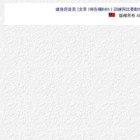
健身房首頁
∣
文章
∣
佈告欄BBS
∣
訓練與比賽動
版權所有 All R