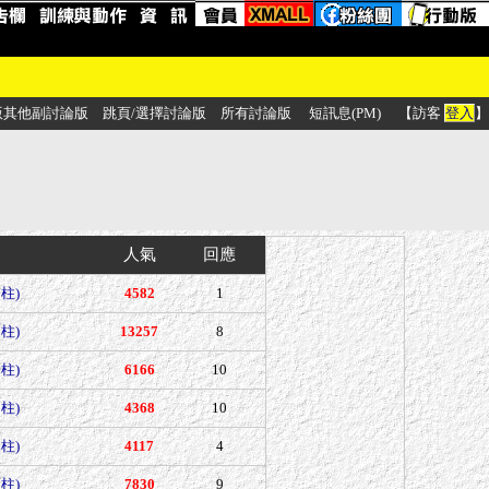
版其他副討論版
跳頁/選擇討論版
所有討論版
短訊息(PM)
【訪客
登入
】
人氣
回應
柱)
4582
1
柱)
13257
8
柱)
6166
10
柱)
4368
10
柱)
4117
4
柱)
7830
9