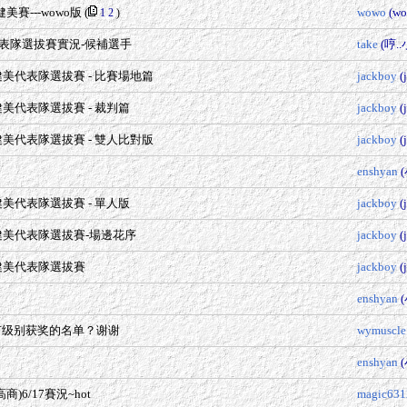
美賽---wowo版
(
wowo
(wo
1
2
)
美代表隊選拔賽實況-候補選手
take
(哼..
美代表隊選拔賽 - 比賽場地篇
jackboy
(
美代表隊選拔賽 - 裁判篇
jackboy
(
美代表隊選拔賽 - 雙人比對版
jackboy
(
enshyan
美代表隊選拔賽 - 單人版
jackboy
(
健美代表隊選拔賽-場邊花序
jackboy
(
健美代表隊選拔賽
jackboy
(
enshyan
有级别获奖的名单？谢谢
wymuscle
enshyan
6/17賽況~hot
magic631