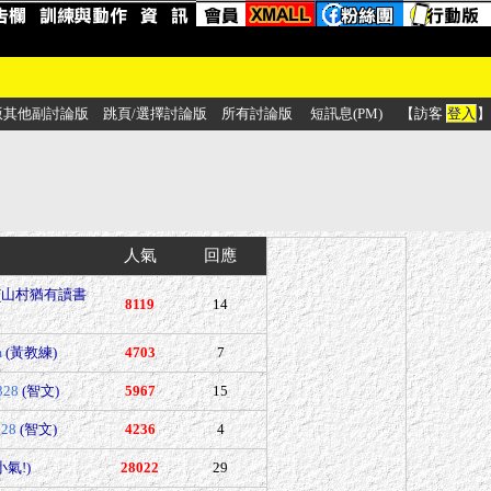
版其他副討論版
跳頁/選擇討論版
所有討論版
短訊息(PM)
【訪客
登入
】
人氣
回應
(山村猶有讀書
8119
14
m
(黃教練)
4703
7
328
(智文)
5967
15
328
(智文)
4236
4
小氣!)
28022
29