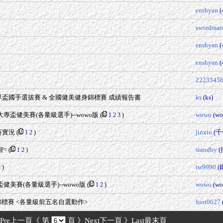
enshyan
swordman
enshyan
enshyan
2223345
界盃國手選拔賽 & 全國健美健身錦標賽 成績報告書
ks
(ks)
7大專盃健美賽(各量級選手)--wowo版
(
wowo
(wo
1
2
3
)
賽實況
(
jinxiu
(千
1
2
)
智=
(
standby
1
2
)
tw9990
(
2
)
盃健美賽(各量級選手)--wowo版
(
wowo
(wo
1
2
)
標賽 <各量級前五名自選動作>
foot0627
Pre上一頁《
第
頁
》Next下一頁
》Last最末頁