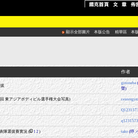
顯示全部圖片
本版公告
精華區
本
作者
gototuba
選拔
聲)
回 東アジアボディビル選手権大会写真)
centergy
Q123157
q123157
美代表隊選拔賽實況
(
take
(哼..
1
2
)