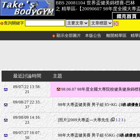
BBS 20081104 世界盃健美錦標賽-巴林
之 精華區-【20090607 98年度全國大
查詢關鍵字
顯示全部圖片
本版公告
離開精華區
精華
最近討論時間
主題
09/07/22 13:58:
98.06.07 98年度全國大專院校健美健身錦
21
09/08/27 22:33:
98年大專盃健美賽 男子組 85+KG
-[
1磅-績優會
37
09/08/09 14:16:
[照片]2009大專盃---大專先生
(
1
2
3
)
23
09/07/27 16:07:
98年大專盃健美賽 男子組 65KG
-[
1磅-績優會
50