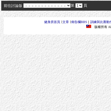
第
頁
前往討論版
健身房首頁
∣
文章
∣
佈告欄BBS
∣
訓練與比賽動
版權所有 All R