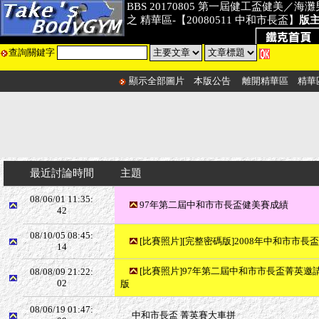
BBS 20170805 第一屆健工盃健美／
之 精華區-【20080511 中和市長盃】
版
查詢關鍵字
顯示全部圖片
本版公告
離開精華區
精華
最近討論時間
主題
08/06/01 11:35:
97年第二屆中和市市長盃健美賽成績
42
08/10/05 08:45:
[比賽照片][完整密碼版]2008年中和市市長盃精
14
[比賽照片]97年第二屆中和市市長盃菁英邀請賽---
08/08/09 21:22:
02
版
08/06/19 01:47:
中和市長盃 菁英賽大車拼