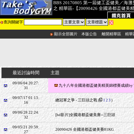
BBS 20170805 第一屆健工盃健美／
之 精華區-【20090426 全國港都盃健
查詢關鍵字
顯示全部圖片
本版公告
離開精華區
精華
最近討論時間
主題
09/06/04 20:27:
九十八年全國港都盃健美精英錦標賽成績by T
31
09/07/17 01:13:
總冠軍之爭 - 三巨頭之戰
(
1
2
3
)
16
09/06/28 22:24:
[hd影片]全國港都盃健美賽─三巨頭
32
09/05/21 20:59:
20090426 全國港都盃健美賽81KG
27