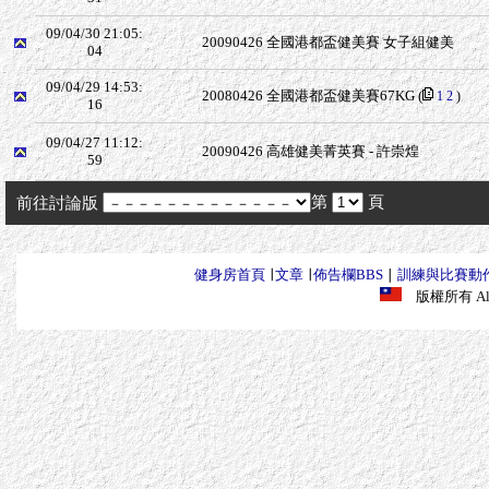
09/04/30 21:05:
20090426 全國港都盃健美賽 女子組健美
04
09/04/29 14:53:
20080426 全國港都盃健美賽67KG
(
1
2
)
16
09/04/27 11:12:
20090426 高雄健美菁英賽 - 許崇煌
59
第
頁
前往討論版
健身房首頁
∣
文章
∣
佈告欄BBS
∣
訓練與比賽動
版權所有 All R