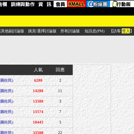
版其他副討論版
跳頁/選擇討論版
所有討論版
短訊息(PM)
【訪客
登入
】
人氣
回應
是圓柱民)
6280
2
是圓柱民)
14280
11
是圓柱民)
13589
3
是圓柱民)
15574
7
是圓柱民)
18445
5
是圓柱民)
33508
22