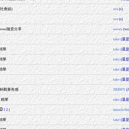
社會組)
sos
(s)
sos
(s)
wowo隨意分享
wowo
(wo
take
(還
 精華
take
(還
 精華
take
(還
 精華
take
(還
take
(還
年杯觀賽有感
JIMMY
(
級 精華
take
(還
muscle4m
1
2
)
 精華
take
(還