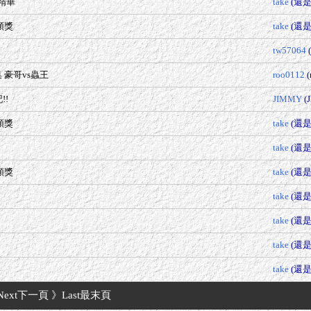
 精華
take
(還
級頒獎
take
(還
tw57064
 豪哥vs蟲王
roo0112
(
!!
JIMMY
(
級頒獎
take
(還
take
(還
級頒獎
take
(還
take
(還
take
(還
take
(還
take
(還
Next下一頁
》Last最末頁