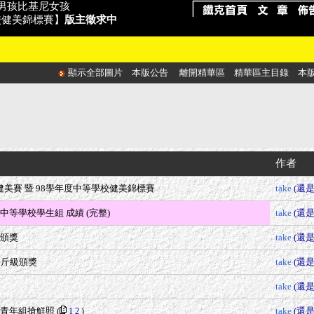
海灘男孩比基尼女孩
學校健美錦標賽】
版主徵求中
顯示全部圖片
本版公告
離開精華區
精華區主目錄
本
作者
年盃健美賽 暨 98學年度中等學校健美錦標賽
take
(還
、中等學校學生組 成績 (完整)
take
(還
級頒獎
take
(還
+公斤級頒獎
take
(還
take
(還
盃青年組搶鮮照
(
take
(還
1
2
)