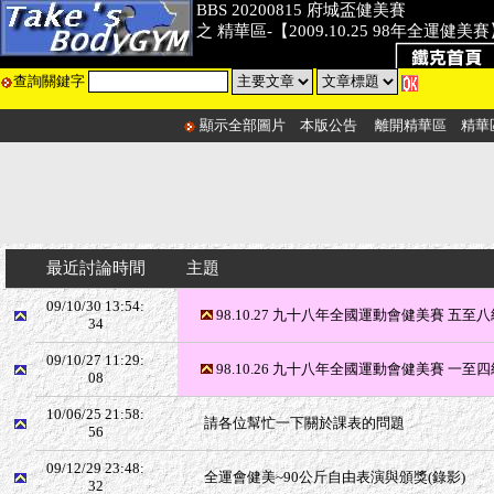
BBS 20200815 府城盃健美賽
之 精華區-【2009.10.25 98年全運健美
查詢關鍵字
顯示全部圖片
本版公告
離開精華區
精華
最近討論時間
主題
09/10/30 13:54:
98.10.27 九十八年全國運動會健美賽 五至
34
09/10/27 11:29:
98.10.26 九十八年全國運動會健美賽 一至
08
10/06/25 21:58:
請各位幫忙一下關於課表的問題
56
09/12/29 23:48:
全運會健美~90公斤自由表演與頒獎(錄影)
32