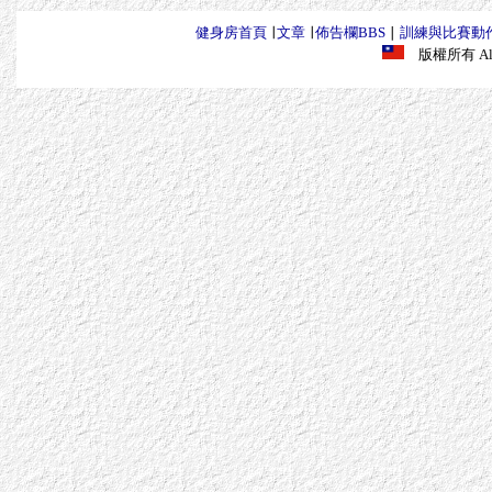
健身房首頁
∣
文章
∣
佈告欄BBS
∣
訓練與比賽動
版權所有 All R