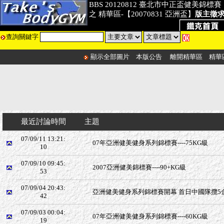
BBS 20120812 臺北市中正盃健美錦標賽
之 精華區-【20070831 亞洲盃】
版主徵
查詢關鍵字
顯示全部圖片
本版公告
離開精華區
精華
最近討論時間
主題
07/09/11 13:21:
07年亞洲健美健身系列錦標賽----75KG級
10
07/09/10 09:45:
2007亞洲健美錦標賽----90+KG級
53
07/09/04 20:43:
亞洲健美健身系列錦標賽開幕 首日中國隊攬5
42
07/09/03 00:04:
07年亞洲健美健身系列錦標賽----60KG級
19