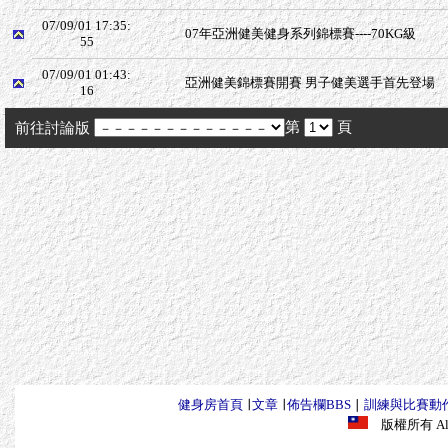
07/09/01 17:35:
07年亞洲健美健身系列錦標賽----70KG級
55
07/09/01 01:43:
亞洲健美錦標賽開賽 男子健美選手首先登場
16
第
頁
前往討論版
健身房首頁
∣
文章
∣
佈告欄BBS
∣
訓練與比賽動
版權所有 All R