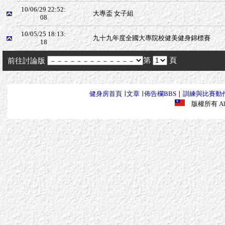
10/06/29 22:52:
大專盃 女子組
08
10/05/25 18:13:
九十九年度全國大專院校健美健身錦標賽
18
第
頁
前往討論版
健身房首頁
∣
文章
∣
佈告欄BBS
∣
訓練與比賽動
版權所有 All R