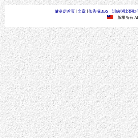
健身房首頁
∣
文章
∣
佈告欄BBS
∣
訓練與比賽動
版權所有 All R