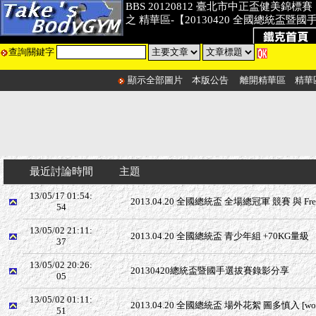
BBS 20120812 臺北市中正盃健美錦標賽
之 精華區-【20130420 全國總統盃暨
查詢關鍵字
顯示全部圖片
本版公告
離開精華區
精華
最近討論時間
主題
13/05/17 01:54:
2013.04.20 全國總統盃 全場總冠軍 競賽 與 Free 
54
13/05/02 21:11:
2013.04.20 全國總統盃 青少年組 +70KG量級
37
13/05/02 20:26:
20130420總統盃暨國手選拔賽錄影分享
05
13/05/02 01:11:
2013.04.20 全國總統盃 場外花絮 圖多慎入 [wo
51