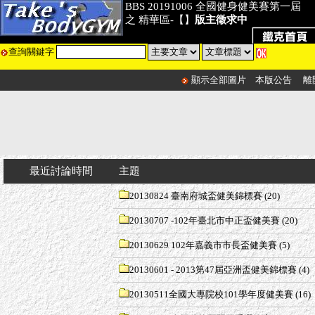
BBS 20191006 全國健身健美賽第一屆
之 精華區-【】
版主徵求中
查詢關鍵字
顯示全部圖片
本版公告
離
最近討論時間
主題
20130824 臺南府城盃健美錦標賽
(20)
20130707 -102年臺北市中正盃健美賽
(20)
20130629 102年嘉義市市長盃健美賽
(5)
20130601 - 2013第47屆亞洲盃健美錦標賽
(4)
20130511全國大專院校101學年度健美賽
(16)