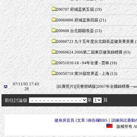
200707 府城盃第五屆
(19)
20060806 府城盃第四屆
(21)
200608 台北縣縣長盃
(13)
20060723 九十五年度台北縣長盃健美菁英賽
(
20060624 2006第二屆東亞健美錦標賽
(63)
20051016-18 - 94年全運 - 雲林
(16)
20050719 第59屆世界盃 - 上海
(13)
07/11/05 17:43:
[比賽照片][完整密碼版]2007年全國錦標賽---w
28
第
頁
前往討論版
健身房首頁
∣
文章
∣
佈告欄BBS
∣
訓練與比賽動
版權所有 All R