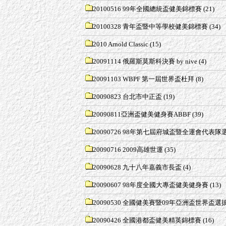
20100516 99年全國總統盃健美錦標賽
(21)
20100328 青年盃暨中等學校健美錦標賽
(34)
2010 Arnold Classic
(15)
20091114 俄羅斯莫斯科決賽 by nive
(4)
20091103 WBPF 第一屆世界盃杜拜
(8)
20090823 台北市中正盃
(19)
20090811亞洲盃健美健身賽ABBF
(39)
20090726 98年第七屆府城盃暨全運會代表隊
20090716 2009高雄世運
(35)
20090628 九十八年嘉義市長盃
(4)
20090607 98年度全國大專盃健美健身賽
(13)
20090530 全國健美賽暨09年亞洲盃世界盃選
20090426 全國港都盃健美精英錦標賽
(16)