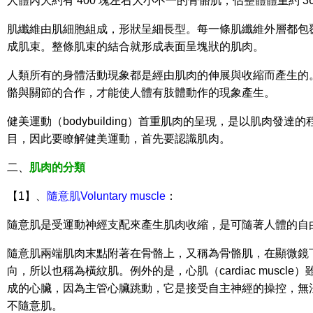
人體內大約有 400 塊左右大小不一的骨骼肌，佔整體體重約 36%
肌纖維由肌細胞組成，形狀呈細長型。每一條肌纖維外層都包
成肌束。整條肌束的結合就形成表面呈塊狀的肌肉。
人類所有的身體活動現象都是經由肌肉的伸展與收縮而產生的
骼與關節的合作，才能使人體有肢體動作的現象產生。
健美運動（bodybuilding）首重肌肉的呈現，是以肌肉發
目，因此要瞭解健美運動，首先要認識肌肉。
二、
肌肉的分類
【1】、
隨意肌Voluntary muscle
：
隨意肌是受運動神經支配來產生肌肉收縮，是可隨著人體的自
隨意肌兩端肌肉末點附著在骨骼上，又稱為骨骼肌，在顯微鏡
向，所以也稱為橫紋肌。例外的是，心肌（cardiac muscl
成的心臟，因為主管心臟跳動，它是接受自主神經的操控，無
不隨意肌。