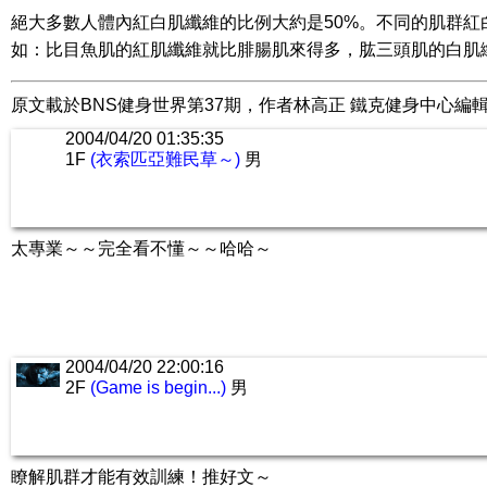
絕大多數人體內紅白肌纖維的比例大約是50%。不同的肌群紅
如：比目魚肌的紅肌纖維就比腓腸肌來得多，肱三頭肌的白肌
原文載於BNS健身世界第37期，作者林高正 鐵克健身中心編
2004/04/20 01:35:35
1F
(衣索匹亞難民草～)
男
太專業～～完全看不懂～～哈哈～
2004/04/20 22:00:16
2F
(Game is begin...)
男
瞭解肌群才能有效訓練！推好文～