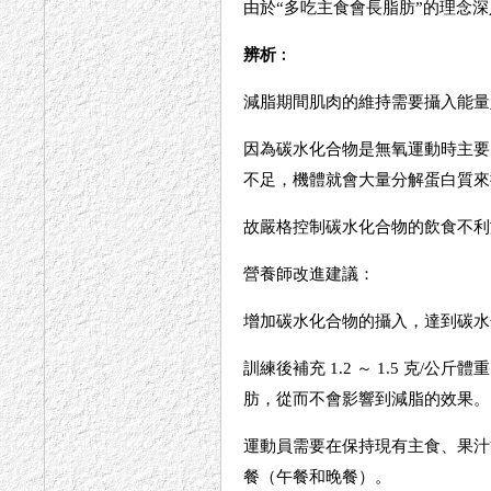
由於“多吃主食會長脂肪”的理念
辨析
︰
減脂期間肌肉的維持需要攝入能量
因為碳水化合物是無氧運動時主要
不足，機體就會大量分解蛋白質來
故嚴格控制碳水化合物的飲食不利
營養師改進建議：
增加碳水化合物的攝入，達到碳水化合
訓練後補充 1.2 ～ 1.5 
肪，從而不會影響到減脂的效果。
運動員需要在保持現有主食、果汁
餐（午餐和晚餐）。