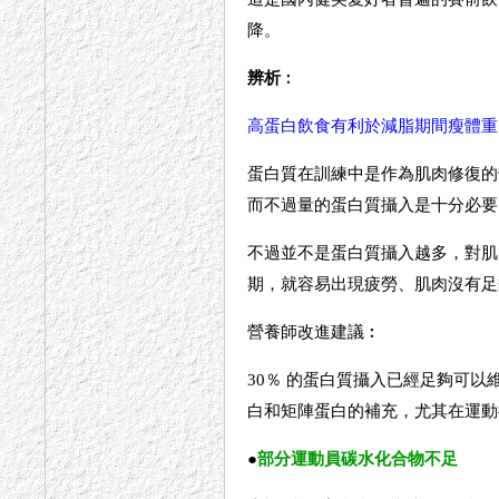
降。
辨析
︰
高蛋白飲食有利於減脂期間瘦體重
蛋白質在訓練中是作為肌肉修復的
而不過量的蛋白質攝入是十分必要
不過並不是蛋白質攝入越多，對肌
期，就容易出現疲勞、肌肉沒有足
營養師改進建議︰
30％ 的蛋白質攝入已經足夠可
白和矩陣蛋白的補充，尤其在運動
●
部分運動員碳水化合物不足