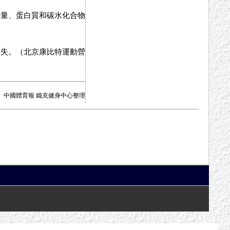
熱量、蛋白質和碳水化合物
丟失。（北京康比特運動營
中國體育報 鐵克健身中心整理