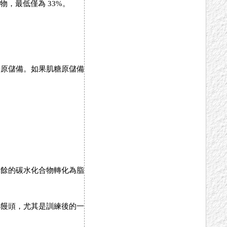
，最低僅為 33%。
糖原儲備。如果肌糖原儲備
有多餘的碳水化合物轉化為脂
小饅頭，尤其是訓練後的一