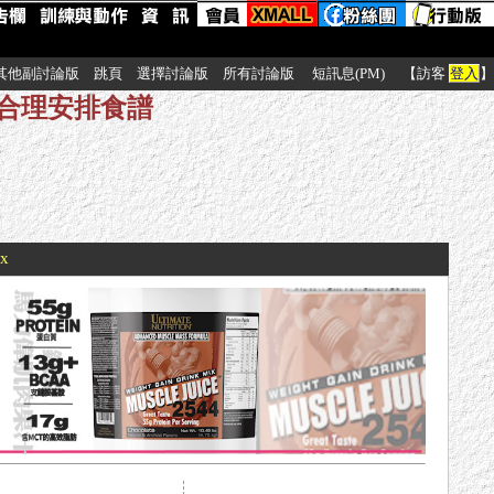
其他副討論版
跳頁
選擇討論版
所有討論版
短訊息(PM)
【訪客
登入
】
員合理安排食譜
xx