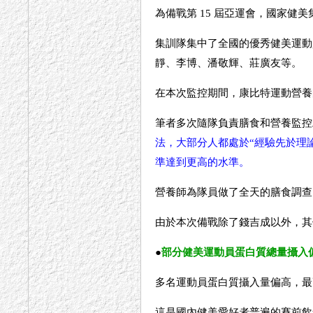
為備戰第 15 屆亞運會，國家健
集訓隊集中了全國的優秀健美運動
靜、李博、潘敬輝、莊廣友等。
在本次監控期間，康比特運動營養
筆者多次隨隊負責膳食和營養監控
法，大部分人都處於“經驗先於理
準達到更高的水準。
營養師為隊員做了全天的膳食調查
由於本次備戰除了錢吉成以外，其
●
部分健美運動員蛋白質總量攝入
多名運動員蛋白質攝入量偏高，最
這是國內健美愛好者普遍的賽前飲