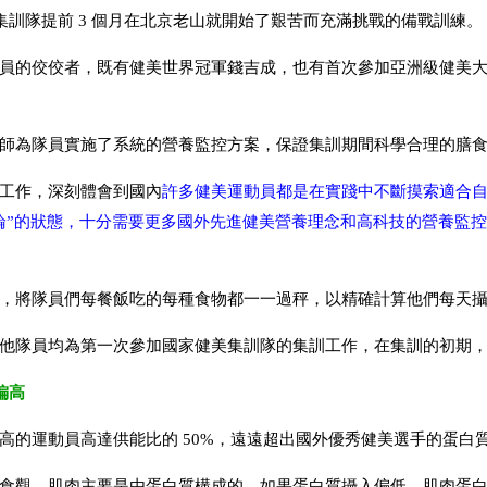
美集訓隊提前 3 個月在北京老山就開始了艱苦而充滿挑戰的備戰訓練。
員的佼佼者，既有健美世界冠軍錢吉成，也有首次參加亞洲級健美
師為隊員實施了系統的營養監控方案，保證集訓期間科學合理的膳
工作，深刻體會到國內
許多健美運動員都是在實踐中不斷摸索適合
論”的狀態，十分需要更多國外先進健美營養理念和高科技的營養監
，將隊員們每餐飯吃的每種食物都一一過秤，以精確計算他們每天
他隊員均為第一次參加國家健美集訓隊的集訓工作，在集訓的初期
偏高
高的運動員高達供能比的 50%，遠遠超出國外優秀健美選手的蛋白
食觀，肌肉主要是由蛋白質構成的，如果蛋白質攝入偏低，肌肉蛋