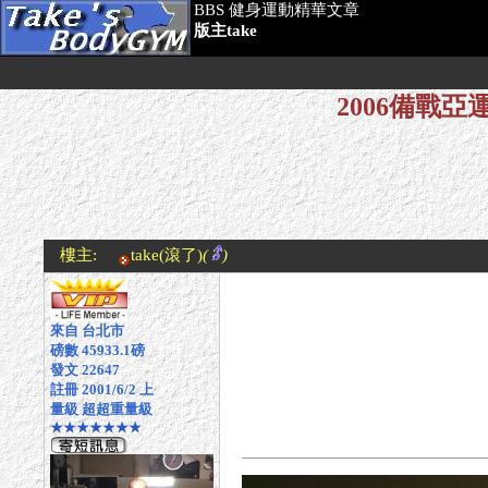
BBS 健身運動精華文章
版主take
2006備戰
樓主:
take
(滾了)
(
)
來自 台北市
磅數 45933.1磅
發文 22647
註冊 2001/6/2 上
量級 超超重量級
★★★★★★★