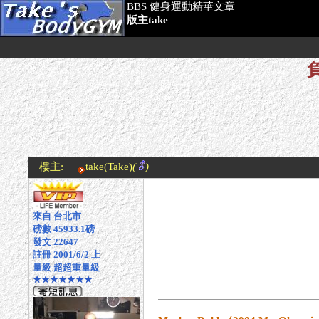
BBS 健身運動精華文章
版主take
樓主:
take
(Take)
(
)
來自 台北市
磅數 45933.1磅
發文 22647
註冊 2001/6/2 上
量級 超超重量級
★★★★★★★