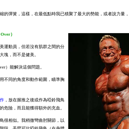
縮的彈簧，這樣，在最低點時我已積聚了最大的勢能，或者說力量
Over）
美運動員，但若沒有肌群之間的分
大塊，而不是健美。
 Over）能解決這個問題。
用不同的角度和動作範圍，瞄準胸
作
，放在握推之後或作為啞鈴飛鳥
的危險，而且能獲得額外的充血。
鳥很相似。我稍微彎曲肘關節，以
階段，手臂可比啞鈴飛鳥（在身體