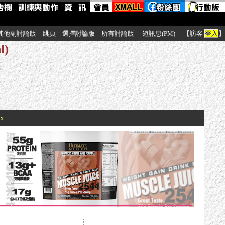
其他副討論版
跳頁
選擇討論版
所有討論版
短訊息(PM)
【訪客
登入
】
)
xx