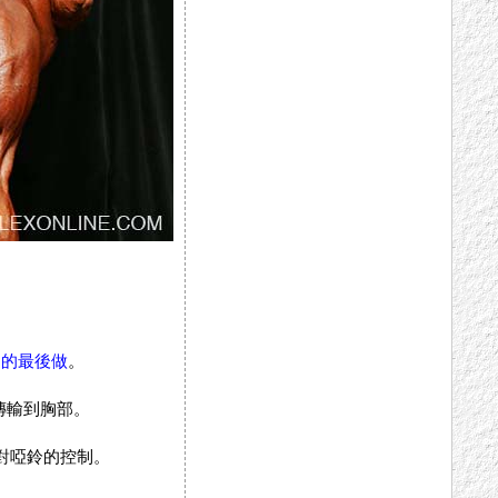
習的最後做
。
傳輸到胸部。
持對啞鈴的控制。