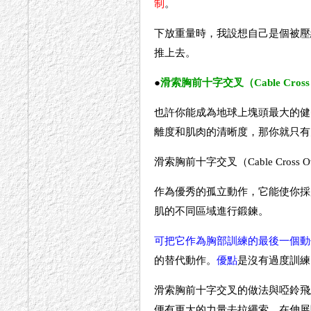
制
。
下放重量時，我設想自己是個被壓
推上去。
●
滑索胸前十字交叉（Cable Cross 
也許你能成為地球上塊頭最大的健
離度和肌肉的清晰度，那你就只有
滑索胸前十字交叉（Cable Cross
作為優秀的孤立動作，它能使你採
肌的不同區域進行鍛鍊。
可把它作為胸部訓練的最後一個動
的替代動作。
優點
是沒有過度訓練
滑索胸前十字交叉的做法與啞鈴飛
便有更大的力量去拉繩索。在伸展