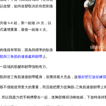
以改變，如何改變取決於你想刺激
 6-8 組，第一組做 20 次，以
遞增重量，最後一組做 6 次。
肉塊很有幫助，因為與標準的臥推
肌與三角肌的連接處和韌帶
上。
一區域的肌腱和韌帶強勁有力。
肌與使三角肌連接韌帶暖身，並獲得最大充血，故
最好把它放在練
樣不僅能使用更大的重量，而且能把壓力從胸肌-三角肌連接韌帶上
ng），所以我盡力把手柄擠壓在一起，使胸部獲得頂峰收縮，下放時保