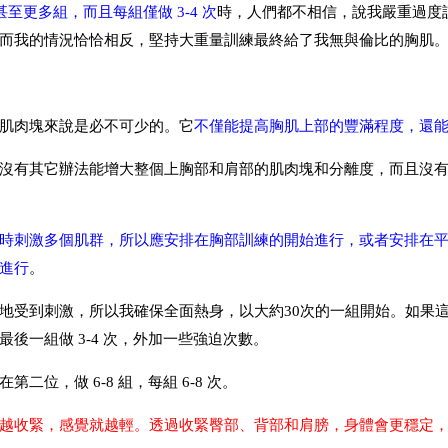
甚至更多組，而且每組僅做 3-4 次
時，人們都不相信，說我嚴重過度
而我的情況恰恰相反，堅持大重量訓練最終給了我無與倫比的胸肌
肌肉塊來說是必不可少的。它
不僅能提高胸肌上部的豐滿程度，還
沒有其它辦法能增大整個上胸部和肩部的肌肉塊和分離度，而且沒
時刺激多個肌群，所以應安排在胸部訓練的開始進行，或者安排在
進行
。
地受到刺激，所以我確保全面熱身，以大約30次的一組開始。如果
，最後一組做 3-4 次，外加一些強迫次數。
位，做 6-8 組，每組 6-8 次。
越收緊，感覺就越輕。透過收緊臀部、背部和肩膀，身體會更穩定