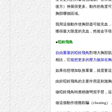
後方）伸展得更多。動作的角度可
胸部哪個區域。
我用這個動作使胸部盡可能充血，共做
獲得最大限度的充血，然後金字塔式
●
啞鈴飛鳥
自由重量的啞鈴飛鳥
對增大胸部肌
相比，它
能把更多的壓力施加在胸
如果你想增加臥推重量，就需要這
由於啞鈴飛鳥的主要作用是刺激胸
做啞鈴飛鳥時應稍微彎屈手臂，這
做這個動作很難欺騙（cheati