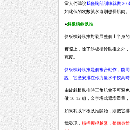
當人們聽說
我僅胸部訓練就做 20 
如此低的次數就永遠別想長肌肉。
●
斜板槓鈴臥推
斜板槓鈴臥推對發展整個上半身的
實際上，除了斜板槓鈴臥推之外，
寬度。
斜板槓鈴臥推是個複合動作，能同
說，它應安排在你力量水平較高時
由於斜板臥推時三角肌會不可避免
做 10-12 組，金字塔式遞增重量
如果我以平板臥推開始，則把它排在第二
我發現，
槓桿握得越緊，整個身體