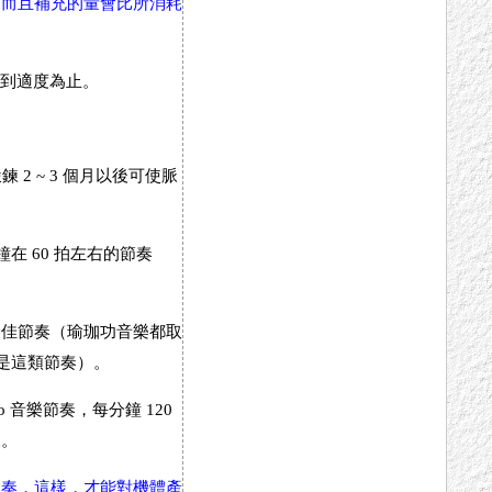
，而且補充的量會比所消耗
直到適度為止。
鍛鍊 2 ~ 3 個月以後可使脈
在 60 拍左右的節奏
最佳節奏（瑜珈功音樂都取
就是這類節奏）。
 音樂節奏，每分鐘 120
來。
節奏，這樣，才能對機體產