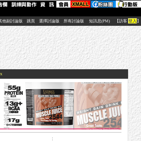
其他副討論版
跳頁
選擇討論版
所有討論版
短訊息(PM)
【訪客
登入
】
xx