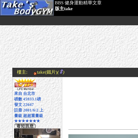
BBS 健身運動精華文章
版主take
樓主:
take
(鐵片)
(
)
來自 台北市
磅數 45933.1磅
發文 22647
註冊 2001/6/2 上
量級 超超重量級
★★★★★★★