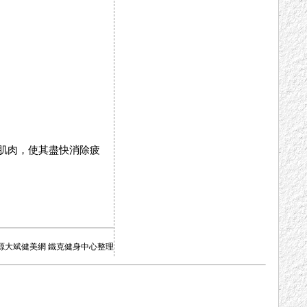
肌肉，使其盡快消除疲
源大斌健美網 鐵克健身中心整理