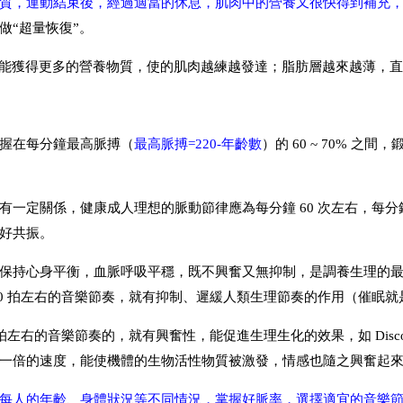
質，運動結束後，經過適當的休息，肌肉中的營養又很快得到補充
做“超量恢復”。
才能獲得更多的營養物質，使的肌肉越練越發達；脂肪層越來越薄，
握在每分鐘最高脈搏（
最高脈搏=220-年齡數
）的 60 ~ 70% 之間，
一定關係，健康成人理想的脈動節律應為每分鐘 60 次左右，每分鐘
好共振。
保持心身平衡，血脈呼吸平穩，既不興奮又無抑制，是調養生理的
60 拍左右的音樂節奏，就有抑制、遲緩人類生理節奏的作用（催眠
拍左右的音樂節奏的，就有興奮性，能促進生理生化的效果，如 Disco
一倍的速度，能使機體的生物活性物質被激發，情感也隨之興奮起
每人的年齡、身體狀況等不同情況，掌握好脈率，選擇適宜的音樂