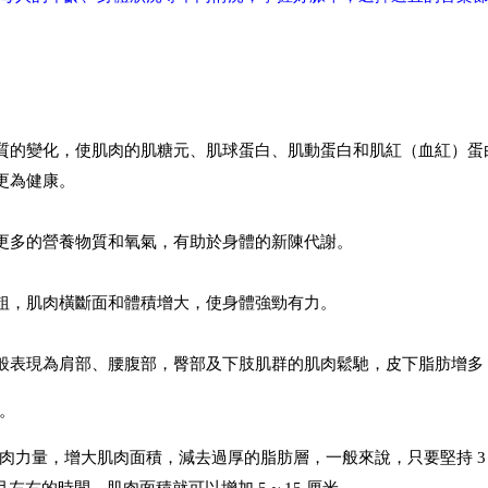
質的變化，使肌肉的肌糖元、肌球蛋白、肌動蛋白和肌紅（血紅）蛋
更為健康。
更多的營養物質和氧氣，有助於身體的新陳代謝。
粗，肌肉橫斷面和體積增大，使身體強勁有力。
般表現為肩部、腰腹部，臀部及下肢肌群的肌肉鬆馳，皮下脂肪增多
。
力量，增大肌肉面積，減去過厚的脂肪層，一般來說，只要堅持 3 ~
月左右的時間，肌肉面積就可以增加 5 ~ 15 厘米。