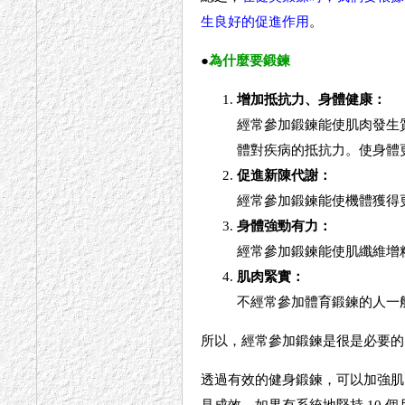
生良好的促進作用
。
●
為什麼要鍛鍊
增加抵抗力、身體健康：
經常參加鍛鍊能使肌肉發生
體對疾病的抵抗力。使身體
促進新陳代謝：
經常參加鍛鍊能使機體獲得
身體強勁有力：
經常參加鍛鍊能使肌纖維增
肌肉緊實：
不經常參加體育鍛鍊的人一
所以，經常參加鍛鍊是很是必要的
透過有效的健身鍛鍊，可以加強肌肉
見成效，如果有系統地堅持 10 個