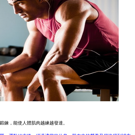
鍛鍊，能使人體肌肉越練越發達。