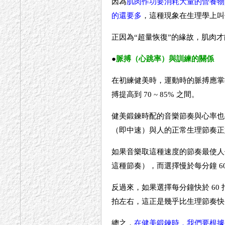
因為
肌肉作功要消耗大量的營養物
的還要多
，這種現象在生理學上叫
正因為“超量恢復”的緣故，肌肉
●
脈搏（心跳率）與訓練的關係
在初練健美時，運動時的脈搏應掌
搏提高到 70 ~ 85% 之間。
健美鍛鍊時配的音樂節奏與心率也有
（即中速）與人的正常生理節奏正
如果音樂取這種速度的節奏最使人
這種節奏），而選擇慢於每分鐘 
反過來，如果選擇每分鐘快於 60 
拍左右，這正是幾乎比生理節奏快
總之，
在健美鍛鍊時，我們要根據