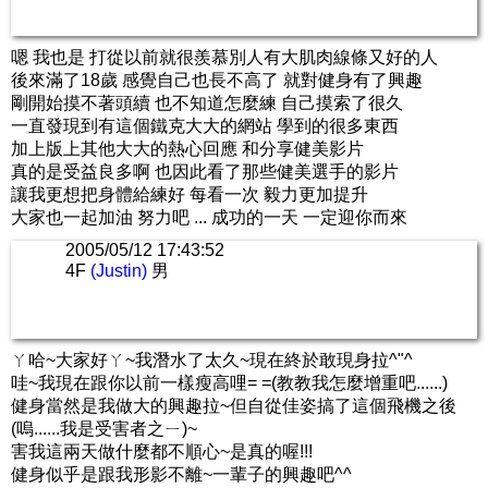
嗯 我也是 打從以前就很羨慕別人有大肌肉線條又好的人
後來滿了18歲 感覺自己也長不高了 就對健身有了興趣
剛開始摸不著頭續 也不知道怎麼練 自己摸索了很久
一直發現到有這個鐵克大大的網站 學到的很多東西
加上版上其他大大的熱心回應 和分享健美影片
真的是受益良多啊 也因此看了那些健美選手的影片
讓我更想把身體給練好 每看一次 毅力更加提升
大家也一起加油 努力吧 ... 成功的一天 一定迎你而來
2005/05/12 17:43:52
4F
(Justin)
男
ㄚ哈~大家好ㄚ~我潛水了太久~現在終於敢現身拉^"^
哇~我現在跟你以前一樣瘦高哩= =(教教我怎麼增重吧......)
健身當然是我做大的興趣拉~但自從佳姿搞了這個飛機之後
(嗚......我是受害者之ㄧ)~
害我這兩天做什麼都不順心~是真的喔!!!
健身似乎是跟我形影不離~一輩子的興趣吧^^