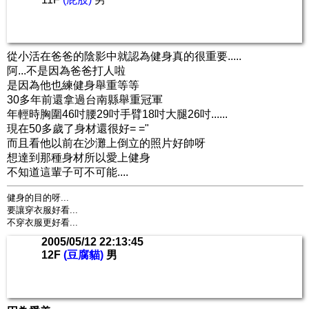
從小活在爸爸的陰影中就認為健身真的很重要.....
阿...不是因為爸爸打人啦
是因為他也練健身舉重等等
30多年前還拿過台南縣舉重冠軍
年輕時胸圍46吋腰29吋手臂18吋大腿26吋......
現在50多歲了身材還很好= ="
而且看他以前在沙灘上倒立的照片好帥呀
想達到那種身材所以愛上健身
不知道這輩子可不可能....
健身的目的呀...
要讓穿衣服好看...
不穿衣服更好看...
2005/05/12 22:13:45
12F
(豆腐貓)
男