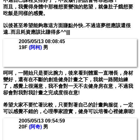
不過自己課程安排好了，不去履行的話會有罪惡感！
而且，我覺得身體中那種想要變強的慾望，就像肚子餓想要
吃飯是同樣的感覺。
以後甚至希望能夠靠這方面賺點外快..不過這夢想應該還很
遠..而且耗資應該比賺得多^^|||
2005/05/13 08:08:45
19F
(阿柯)
男
呵呵，一開始只是要比腕力，後來看到體重一直增長，身材
變好，還有在不斷的創造健身計畫之下，我就一路開始練
了，感覺上很滿意，我不會對一天不去健身房在意，不過我
卻會對我對我計畫之完成度很在意!
希望大家不要忙著比較，只要對著自己的計畫夠服從，一定
可以感覺不錯的，心理學家證實，健身可以培養心裡健康呢!
2005/05/13 09:54:59
20F
(阿奇)
男