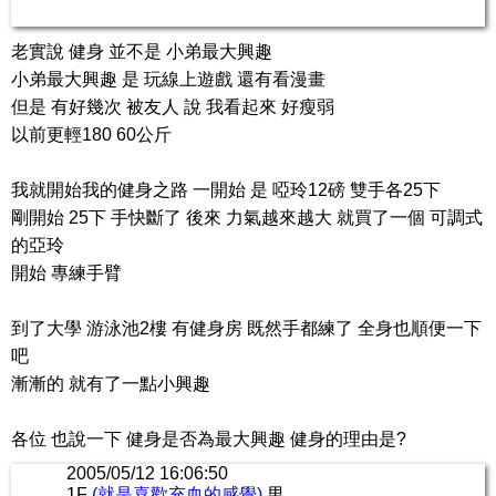
老實說 健身 並不是 小弟最大興趣
小弟最大興趣 是 玩線上遊戲 還有看漫畫
但是 有好幾次 被友人 說 我看起來 好瘦弱
以前更輕180 60公斤
我就開始我的健身之路 一開始 是 啞玲12磅 雙手各25下
剛開始 25下 手快斷了 後來 力氣越來越大 就買了一個 可調式
的亞玲
開始 專練手臂
到了大學 游泳池2樓 有健身房 既然手都練了 全身也順便一下
吧
漸漸的 就有了一點小興趣
各位 也說一下 健身是否為最大興趣 健身的理由是?
2005/05/12 16:06:50
1F
(就是喜歡充血的感覺)
男