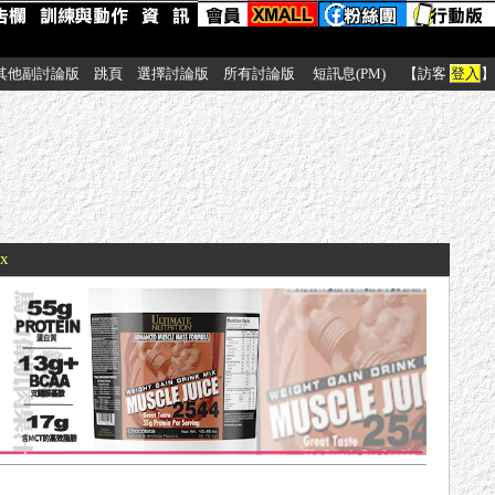
其他副討論版
跳頁
選擇討論版
所有討論版
短訊息(PM)
【訪客
登入
】
xx