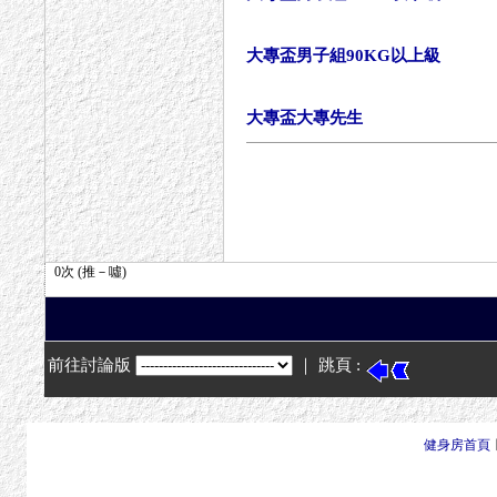
大專盃男子組90KG以上級
大專盃大專先生
前往討論版
｜ 跳頁 :
健身房首頁