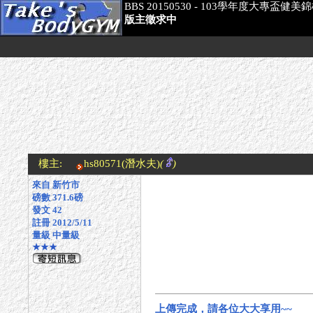
BBS 20150530 - 103學年度大專盃健美
版主徵求中
樓主:
hs80571
(潛水夫)
(
)
來自 新竹市
磅數 371.6磅
發文 42
註冊 2012/5/11
量級 中量級
★★★
上傳完成，請各位大大享用~~