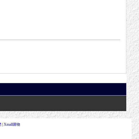
們
|
Xmall購物