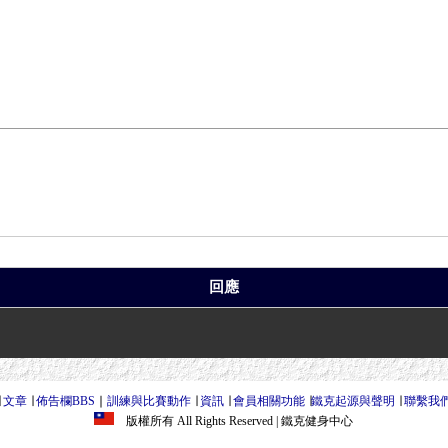
回應
∣
文章
∣
佈告欄BBS
∣
訓練與比賽動作
∣
資訊
∣
會員相關功能
∣
鐵克起源與聲明
∣
聯繫我
版權所有 All Rights Reserved
| 鐵克健身中心