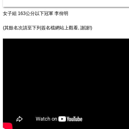
女子組 163公分以下冠軍 李佾明
(其餘名次請至下列簽名檔網站上觀看, 謝謝!)