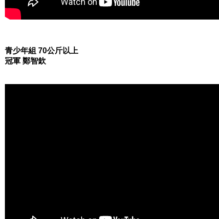
青少年組 70公斤以上
冠軍 鄭智欽