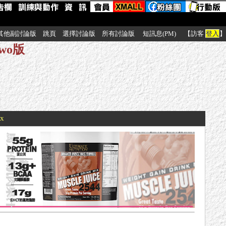
其他副討論版
跳頁
選擇討論版
所有討論版
短訊息(PM)
【訪客
登入
】
wo版
xx