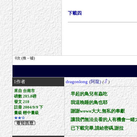
下載四
1作者
dragonlong
(阿龍)
(
)
來自 台南市
早起的鳥兒有蟲吃
磅數 205.8磅
發文 210
我這晚睡的鳥也耶
註冊 2004/9/9 下
謝謝wowo大大,無私的奉獻
量級 輕中量級
★★☆
讓我們無法去看的人有機會一睹大
已下載完畢,請給密碼,謝拉