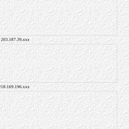
203.187.39.xxx
218.169.196.xxx