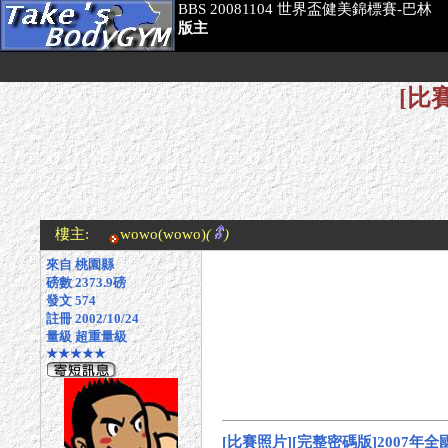
BBS 20081104 世界盃健美錦標賽-巴林
版主
[比
樓主:
wowo
(wowo)
(
)
來自 桃園縣
磅數 2373.9磅
發文 574
註冊 2002/10/24
量級 超重量級
★★★★★
[比賽照片][完整密碼版]2007年全國