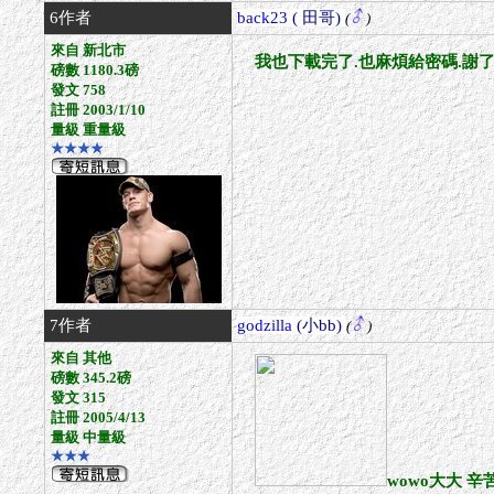
6作者
back23
( 田哥)
(
)
來自 新北市
我也下載完了.也麻煩給密碼.謝
磅數 1180.3磅
發文 758
註冊 2003/1/10
量級 重量級
★★★★
7作者
godzilla
(小bb)
(
)
來自 其他
磅數 345.2磅
發文 315
註冊 2005/4/13
量級 中量級
★★★
wowo大大 辛