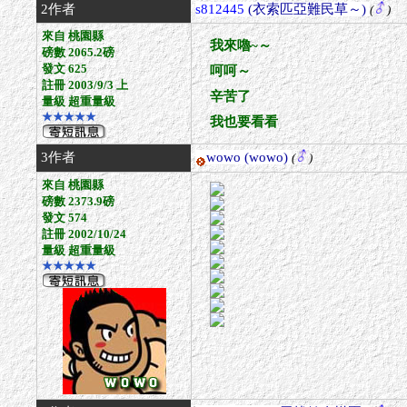
2作者
s812445
(衣索匹亞難民草～)
(
)
來自 桃園縣
我來嚕~～
磅數 2065.2磅
發文 625
呵呵～
註冊 2003/9/3 上
辛苦了
量級 超重量級
★★★★★
我也要看看
3作者
wowo
(wowo)
(
)
來自 桃園縣
磅數 2373.9磅
發文 574
註冊 2002/10/24
量級 超重量級
★★★★★