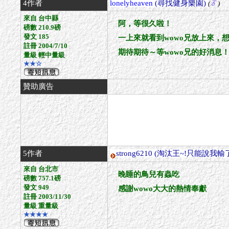
4作者
lonelyheaven
(尋找健身樂園)
(
)
來自 台中縣
阿，等很久啦！
磅數 210.9磅
發文 185
一上來就看到wowo兄放上來，
註冊 2004/7/10
期待期待～等wowo兄的好消息！
量級 輕中量級
★★☆
贊助廣告
5作者
strong6210
(淘汰王~!只能說我輸了
來自 台北市
晚睡的鳥兒有蟲吃
磅數 757.1磅
發文 949
感謝wowo大大的熱情奉獻
註冊 2003/11/30
量級 重量級
★★★★