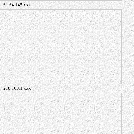
61.64.145.xxx
218.163.1.xxx