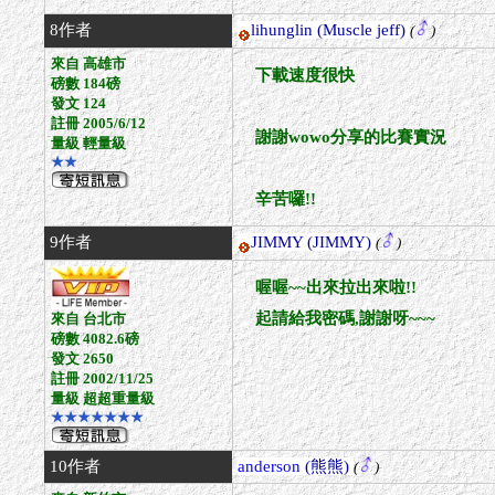
8作者
lihunglin
(Muscle jeff)
(
)
來自 高雄市
下載速度很快
磅數 184磅
發文 124
註冊 2005/6/12
謝謝wowo分享的比賽實況
量級 輕量級
★★
辛苦囉!!
9作者
JIMMY
(JIMMY)
(
)
喔喔~~出來拉出來啦!!
起請給我密碼,謝謝呀~~~
來自 台北市
磅數 4082.6磅
發文 2650
註冊 2002/11/25
量級 超超重量級
★★★★★★★
10作者
anderson
(熊熊)
(
)