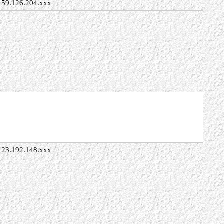
59.126.204.xxx
123.192.148.xxx