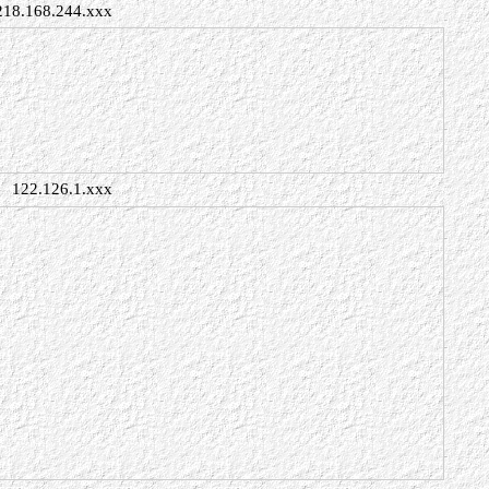
218.168.244.xxx
122.126.1.xxx