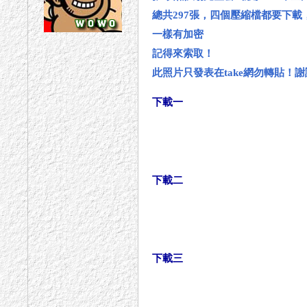
總共297張，四個壓縮檔都要下
一樣有加密
記得來索取！
此照片只發表在take網勿轉貼！
下載一
下載二
下載三