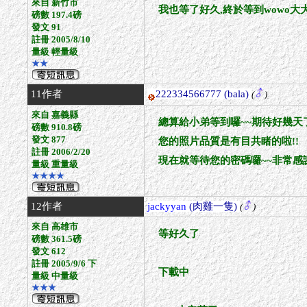
來自 新竹市
我也等了好久,終於等到wowo大大
磅數 197.4磅
發文 91
註冊 2005/8/10
量級 輕量級
★★
11作者
222334566777
(bala)
(
)
來自 嘉義縣
總算給小弟等到囉~~期待好幾天了
磅數 910.8磅
發文 877
您的照片品質是有目共睹的啦!!
註冊 2006/2/20
現在就等待您的密碼囉~~非常感謝
量級 重量級
★★★★
12作者
jackyyan
(肉雞一隻)
(
)
來自 高雄市
等好久了
磅數 361.5磅
發文 612
註冊 2005/9/6 下
下載中
量級 中量級
★★★