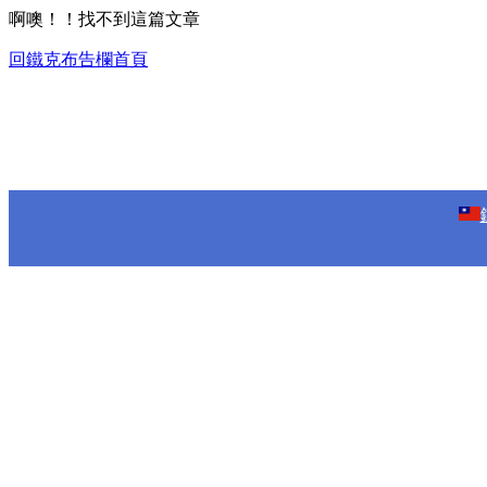
啊噢！！找不到這篇文章
回鐵克布告欄首頁