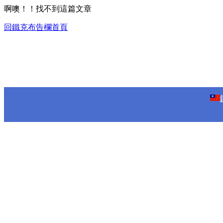
啊噢！！找不到這篇文章
回鐵克布告欄首頁