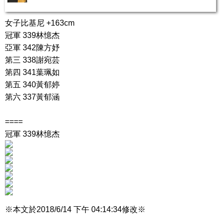
女子比基尼 +163cm
冠軍 339林憶杰
亞軍 342陳方妤
第三 338謝宛芸
第四 341葉珮如
第五 340黃郁婷
第六 337黃郁涵
====
冠軍 339林憶杰
※本文於2018/6/14 下午 04:14:34修改※