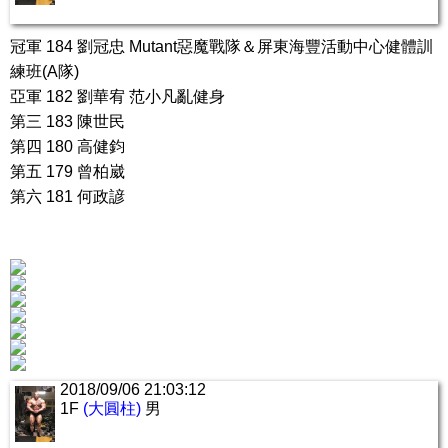
冠軍 184 劉冠忠 Mutant惡魔戰隊＆屏東海豐活動中心健體訓
練班(A隊)
亞軍 182 劉華宥 范小凡亂健身
第三 183 陳世民
第四 180 高健鈞
第五 179 曾柏崴
第六 181 何政諺
2018/09/06 21:03:12
1F
(大圓柱)
男