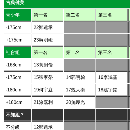
古典健美
青少年
第一名
第二名
第三名
-175cm
22鄭遠承
+175cm
23吳明峻
社會組
第一名
第二名
第三名
-168cm
13黃尉倫
-175cm
15張家榮
14郭明翰
16李鴻基
-180cm
19何宇庭
17魏大衛
18姚宇銘
+180cm
21涂嘉利
20施厚光
不知組？
不分級
12鄭遠承