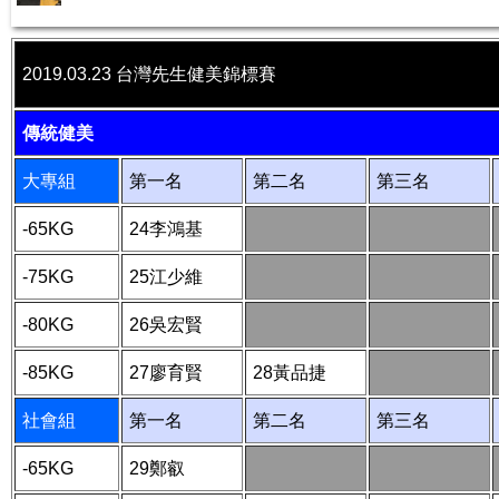
2019.03.23 台灣先生健美錦標賽
傳統健美
大專組
第一名
第二名
第三名
-65KG
24李鴻基
-75KG
25江少維
-80KG
26吳宏賢
-85KG
27廖育賢
28黃品捷
社會組
第一名
第二名
第三名
-65KG
29鄭叡