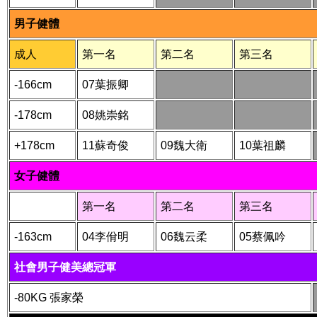
男子健體
成人
第一名
第二名
第三名
-166cm
07葉振卿
-178cm
08姚崇銘
+178cm
11蘇奇俊
09魏大衛
10葉祖麟
女子健體
第一名
第二名
第三名
-163cm
04李佾明
06魏云柔
05蔡佩吟
社會男子健美總冠軍
-80KG 張家榮