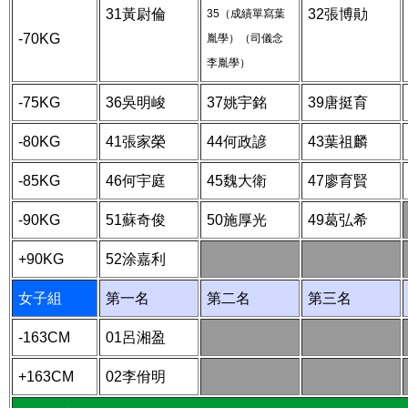
31黃尉倫
32張博勛
35（成績單寫葉
-70KG
胤學）（司儀念
李胤學）
-75KG
36吳明峻
37姚宇銘
39唐挺育
-80KG
41張家榮
44何政諺
43葉祖麟
-85KG
46何宇庭
45魏大衛
47廖育賢
-90KG
51蘇奇俊
50施厚光
49葛弘希
+90KG
52涂嘉利
女子組
第一名
第二名
第三名
-163CM
01呂湘盈
+163CM
02李佾明