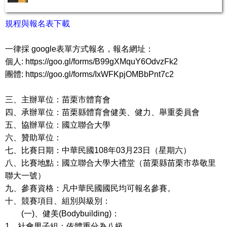
規程與報名表下載
一律採 google表單方式報名，報名網址：
個人: https://goo.gl/forms/B99gXMquY6OdvzFk2
團體: https://goo.gl/forms/IxWFKpjOMBbPnt7c2
三、主辦單位：苗栗市體育會
四、承辦單位：苗栗縣體育會健美、健力、舉重委員會
五、協辦單位：國立聯合大學
六、贊助單位：
七、比賽日期：中華民國108年03月23日（星期六）
八、比賽地點：國立聯合大學大禮堂（苗栗縣苗栗市恭敬里
聯大一號）
九、參賽資格：凡中華民國國民均可報名參賽。
十、競賽項目、組別與級別：
(一)、健美(Bodybuilding)：
1、社會男子組：依體重分為八級