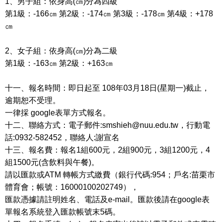
1、男子組：依身高(㎝)分為四級
第1級：-166㎝ 第2級：-174㎝ 第3級：-178㎝ 第4級：+178
㎝
2、女子組：依身高(㎝)分為二級
第1級：-163㎝ 第2級：+163㎝
十一、報名時間：即日起至 108年03月18日(星期一)截止，
逾期恕不受理。
一律採 google表單方式報名。
十二、聯絡方式：電子郵件:
smshieh@nuu.edu.tw
，行動電
話:0932-582452，聯絡人:謝宣名
十三、報名費：報名1組600元，2組900元，3組1200元，4
組1500元(含飲料與午餐)。
請以匯款或ATM 轉帳方式繳費（銀行代碼:954；戶名:苗栗市
體育會；帳號：16000100202749），
匯款憑據請註明姓名、電話及e-mail。匯款後請在google表
單報名系統登入匯款帳號末5碼。