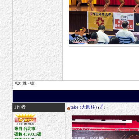
1作者
take
(大圓柱)
(
)
來自 台北市
磅數 45933.1磅