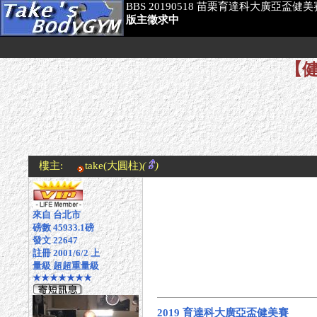
BBS 20190518 苗栗育達科大廣亞盃健美
版主徵求中
【健
樓主:
take
(大圓柱)
(
)
來自 台北市
磅數 45933.1磅
發文 22647
註冊 2001/6/2 上
量級 超超重量級
★★★★★★★
2019 育達科大廣亞盃健美賽