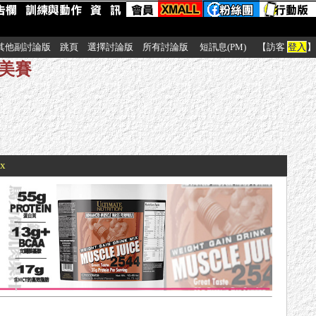
其他副討論版
跳頁
選擇討論版
所有討論版
短訊息(PM)
【訪客
登入
】
健美賽
xx