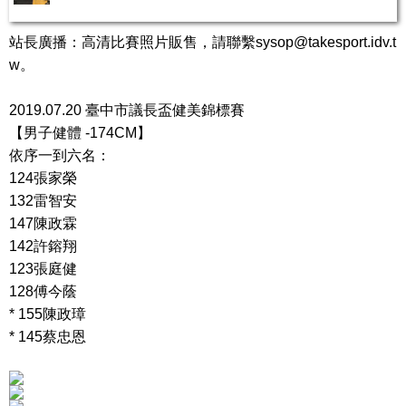
站長廣播：高清比賽照片販售，請聯繫
sysop@takesport.idv.t
w
。
2019.07.20 臺中市議長盃健美錦標賽
【男子健體 -174CM】
依序一到六名：
124張家榮
132雷智安
147陳政霖
142許鎔翔
123張庭健
128傅今蔭
* 155陳政璋
* 145蔡忠恩