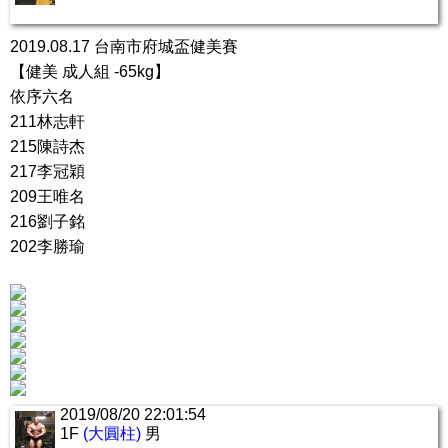
2019.08.17 台南市府城盃健美賽
【健美 成人組 -65kg】
依序六名
211林志軒
215陳詩杰
217李冠穎
209王唯名
216劉子銘
202李勝瑜
2019/08/20 22:01:54
1F
(大圓柱)
男