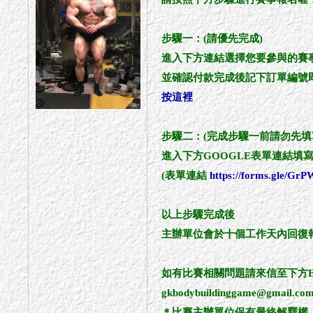
步驟一：(請優先完成)
進入下方連結選擇您要參與的賽
並確認付款完成後記下訂單編號即
按這裡
步驟二：(完成步驟一前請勿先填
進入下方GOOGLE表單連結填
(表單連結
https://forms.gle/Gr
以上步驟完成後
主辦單位會於十個工作天內回復
如有比賽相關問題請來信至下方E-
gkbodybuildinggame@gmail.co
＊比賽主辦單位保有最終解釋權