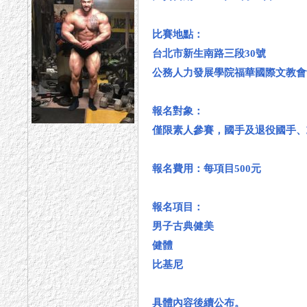
比賽地點：
台北市新生南路三段30號
公務人力發展學院福華國際文教會
報名對象：
僅限素人參賽，國手及退役國手、
報名費用：每項目500元
報名項目：
男子古典健美
健體
比基尼
具體內容後續公布。