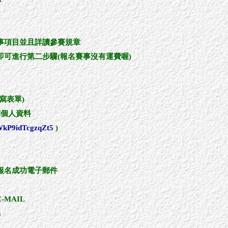
事項目並且詳讀參賽規章
可進行第二步驟(報名賽事沒有運費喔)
寫表單)
寫個人資料
PWkP9idTcgzqZt5
)
報名成功電子郵件
MAIL
m