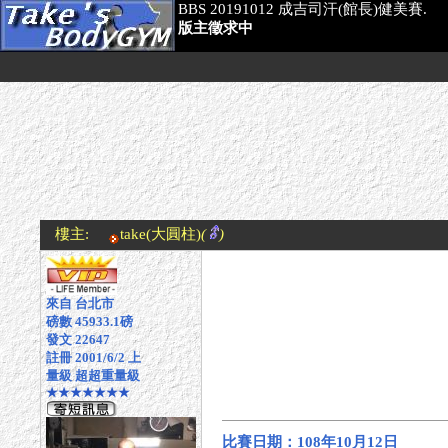
BBS 20191012 成吉司汗(館長)健美賽.
版主徵求中
樓主:
take
(大圓柱)
(
)
來自 台北市
磅數 45933.1磅
發文 22647
註冊 2001/6/2 上
量級 超超重量級
★★★★★★★
比賽日期：108年10月12日