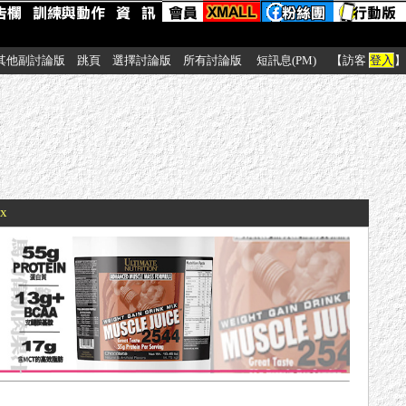
其他副討論版
跳頁
選擇討論版
所有討論版
短訊息(PM)
【訪客
登入
】
xx