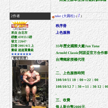
2作者
take
(大圓柱)
(
)
秩序冊
上色服務
來自 台北市
磅數 45933.1磅
發文 22647
註冊 2001/6/2 上
35年歷史國際大廠Jan Tana
量級 超超重量級
Arnold Classic阿諾盃官方合作夥伴(
★★★★★★★
台灣獨家授權代理
.
二、上色服務時間
108/10/11 18：00～22：00
108/10/12 7：30～11：30 12：
.
三、收費
每人新台幣2000元