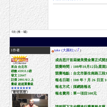
1作者
take
(大圓柱)
(
)
成吉思汗首屆健美獎金賽正式開
競賽時間：108年10月12日(星
來自 台北市
磅數 45933.1磅
競賽地點：台北市新生南路三段3
發文 22647
註冊 2001/6/2 上
報名日期：108 年 7 月 26 日至 1
量級 超超重量級
報名方式：採網路報名
★★★★★★★
報名費用：單一項目500元
請按照下方步驟進行賽事報名喔