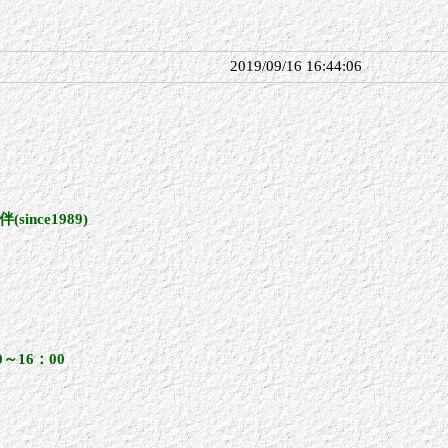
2019/09/16 16:44:06
since1989)
00～16：00