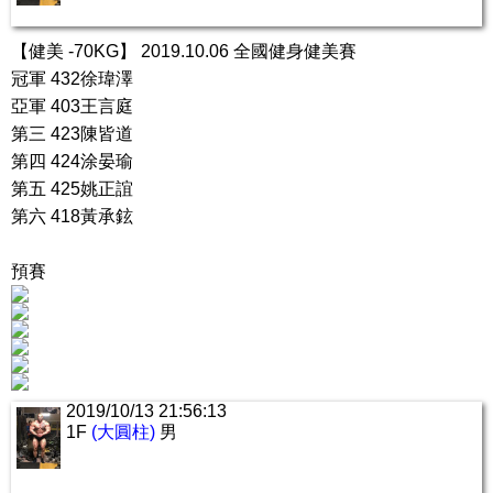
【健美 -70KG】 2019.10.06 全國健身健美賽
冠軍 432徐瑋澤
亞軍 403王言庭
第三 423陳皆道
第四 424涂晏瑜
第五 425姚正誼
第六 418黃承鉉
預賽
2019/10/13 21:56:13
1F
(大圓柱)
男