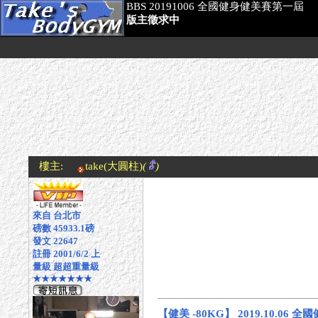
BBS 20191006 全國健身健美賽第一屆
版主徵求中
樓主:
take
(大圓柱)
(
)
來自 台北市
磅數 45933.1磅
發文 22647
註冊 2001/6/2 上
量級 超超重量級
★★★★★★★
【健美 -80KG】 2019.10.06 