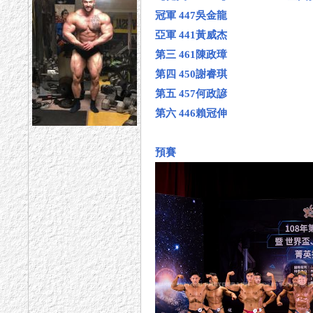
冠軍 447吳金龍
亞軍 441黃威杰
第三 461陳政璋
第四 450謝睿琪
第五 457何政諺
第六 446賴冠伸
預賽