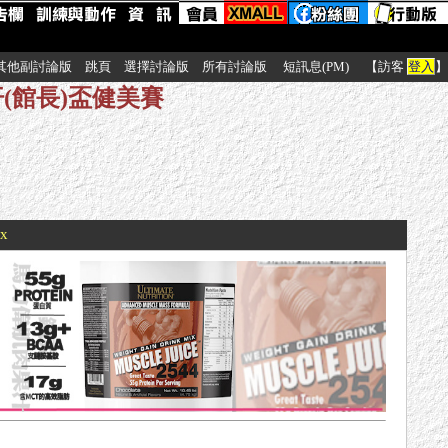
其他副討論版
跳頁
選擇討論版
所有討論版
短訊息(PM)
【訪客
登入
】
思汗(館長)盃健美賽
xx