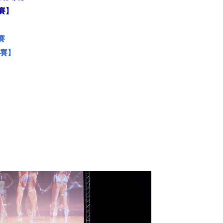
預賽】
美賽
決賽】