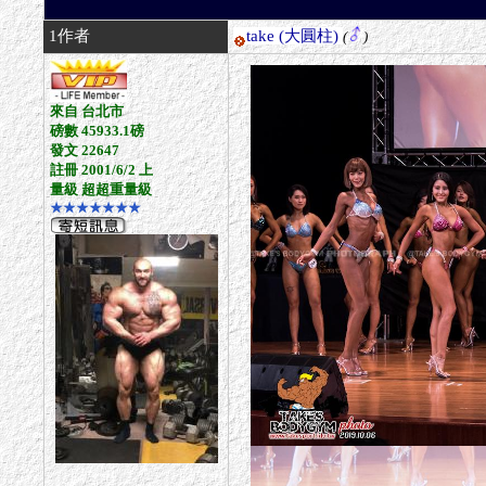
1作者
take
(大圓柱)
(
)
來自 台北市
磅數 45933.1磅
發文 22647
註冊 2001/6/2 上
量級 超超重量級
★★★★★★★