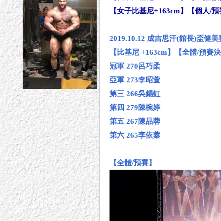
【女子比基尼+163cm】【個人/
2019.10.12 成吉思汗(館長)盃健
【比基尼 +163cm】【全體/預賽
冠軍 270呂巧柔
亞軍 273李昭萱
第三 266吳錫虹
第四 279陳椀婷
第五 267陳品蓉
第六 265李依蓁
【全體/預賽】