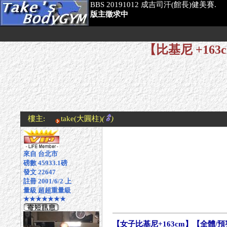
BBS 20191012 成吉司汗(館長)健美賽.
版主徵求中
【比基尼 +163
樓主:
take
(大圓柱)
(
)
來自 台北市
磅數 45933.1磅
發文 22647
註冊 2001/6/2 上
量級 超超重量級
★★★★★★★
【女子比基尼+163cm】【全體/