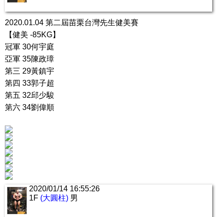
2020.01.04 第二屆苗栗台灣先生健美賽
【健美 -85KG】
冠軍 30何宇庭
亞軍 35陳政璋
第三 29黃鎮宇
第四 33郭子超
第五 32邱少駿
第六 34劉偉順
2020/01/14 16:55:26
1F
(大圓柱)
男