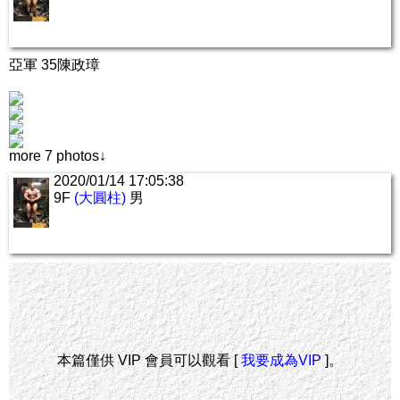
亞軍 35陳政璋
more 7 photos↓
2020/01/14 17:05:38
9F
(大圓柱)
男
本篇僅供 VIP 會員可以觀看 [
我要成為VIP
]。