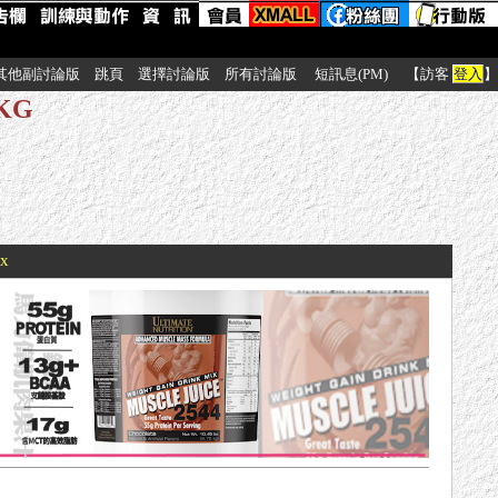
其他副討論版
跳頁
選擇討論版
所有討論版
短訊息(PM)
【訪客
登入
】
KG
xx