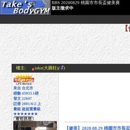
BBS 20200829 桃園市市長盃健美賽
版主徵求中
【
樓主:
take
(大圓柱)
(
)
來自 台北市
磅數 45933.1磅
發文 22647
註冊 2001/6/2 上
量級 超超重量級
★★★★★★★
【健美】2020.08.29 桃園市市長