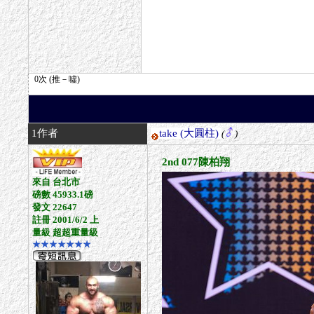
1作者
take
(大圓柱)
(
)
2nd 077陳柏翔
來自 台北市
磅數 45933.1磅
發文 22647
註冊 2001/6/2 上
量級 超超重量級
★★★★★★★