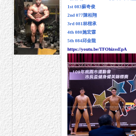
1st 083蘇奇俊
2nd 077陳柏翔
3rd 081林楷承
4th 080施宏霖
5th 084邱金龍
https://youtu.be/TFOhizssEpA