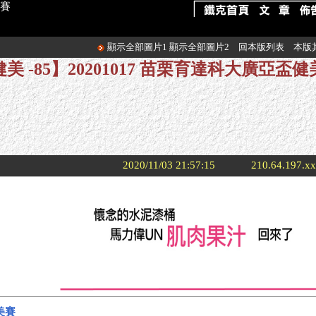
美賽
顯示全部圖片1
顯示全部圖片2
回本版列表
本版
美 -85】20201017 苗栗育達科大廣亞盃
2020/11/03 21:57:15
210.64.197.x
美賽