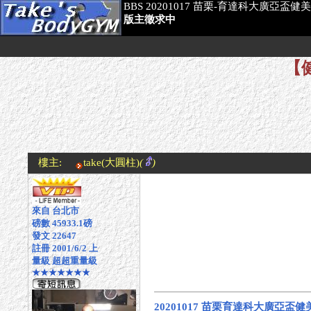
BBS 20201017 苗栗-育達科大廣亞盃健
版主徵求中
【健
樓主:
take
(大圓柱)
(
)
來自 台北市
磅數 45933.1磅
發文 22647
註冊 2001/6/2 上
量級 超超重量級
★★★★★★★
20201017 苗栗育達科大廣亞盃健