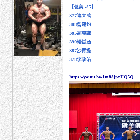
【健美 -85】
377連大成
388曾建鈞
385高瑋謙
390楊哲涵
387沙育提
378李政佑
https://youtu.be/1m88jpxUQ5Q