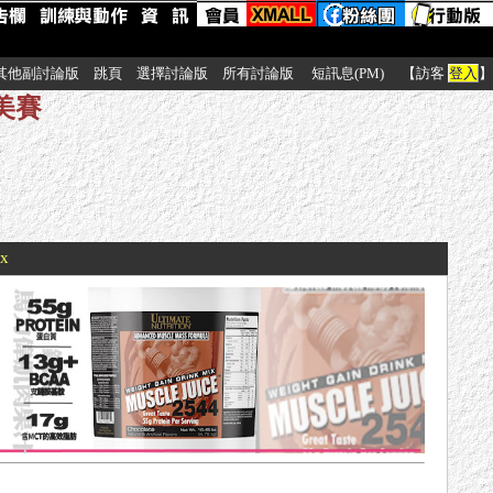
其他副討論版
跳頁
選擇討論版
所有討論版
短訊息(PM)
【訪客
登入
】
健美賽
xx